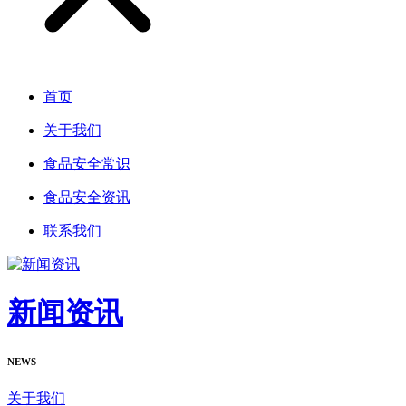
首页
关于我们
食品安全常识
食品安全资讯
联系我们
新闻资讯
NEWS
关于我们