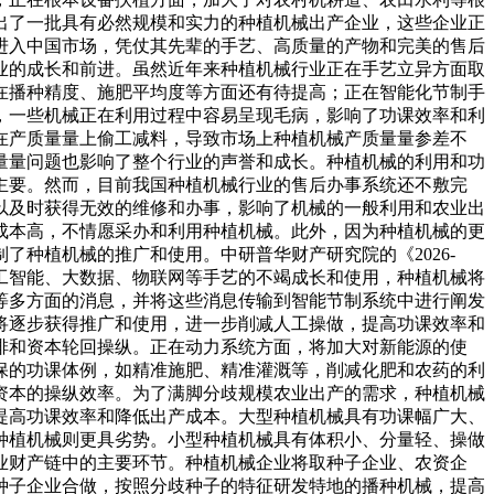
出了一批具有必然规模和实力的种植机械出产企业，这些企业正
进入中国市场，凭仗其先辈的手艺、高质量的产物和完美的售后
业的成长和前进。虽然近年来种植机械行业正在手艺立异方面取
在播种精度、施肥平均度等方面还有待提高；正在智能化节制手
，一些机械正在利用过程中容易呈现毛病，影响了功课效率和利
在产质量量上偷工减料，导致市场上种植机械产质量量参差不
量量问题也影响了整个行业的声誉和成长。种植机械的利用和功
主要。然而，目前我国种植机械行业的售后办事系统还不敷完
以及时获得无效的维修和办事，影响了机械的一般利用和农业出
成本高，不情愿采办和利用种植机械。此外，因为种植机械的更
种植机械的推广和使用。中研普华财产研究院的《2026-
人工智能、大数据、物联网等手艺的不竭成长和使用，种植机械将
等多方面的消息，并将这些消息传输到智能节制系统中进行阐发
将逐步获得推广和使用，进一步削减人工操做，提高功课效率和
排和资本轮回操纵。正在动力系统方面，将加大对新能源的使
保的功课体例，如精准施肥、精准灌溉等，削减化肥和农药的利
资本的操纵效率。为了满脚分歧规模农业出产的需求，种植机械
提高功课效率和降低出产成本。大型种植机械具有功课幅广大、
种植机械则更具劣势。小型种植机械具有体积小、分量轻、操做
业财产链中的主要环节。种植机械企业将取种子企业、农资企
种子企业合做，按照分歧种子的特征研发特地的播种机械，提高