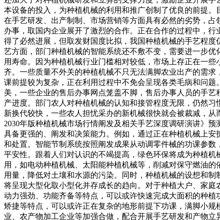
本设备的投入，为种植机械的利用和推广创制了优良的前提。
在手艺研发、出产制制、市场营销等方面具有必然的劣势，占
办事，取国内企业展开了激烈的合作。正在合作的过程中，行
得了必然进展，但取发财国度比拟，我国种植机械的手艺程度
艺方面，部门种植机械的智能系统还不敷不变，需要进一步优
用寿命。因为种植机械行业门槛相对较低，市场上存正在一些
齐。一些质量不外关的种植机械不只无法满脚农业出产的需求
课前提较为复杂，正在利用过程中不免会呈现各类毛病和问题
美，一些企业的售后办事网点笼盖不脚，售后办事人员的手艺
产进度。部门农人对种植机械的认知和接管程度无限，仍然习
新换代较快，一些农人担忧采办的新机械很快就会被裁减，从而
2030年版种植机械市场行情阐发及相关手艺深度调研演讲》
具备更强的、阐发和决策能力。例如，通过正在种植机械上安
和处置。智能节制系统按照阐发成果从动调零件械的功课参数
平安性。跟着人们对认识的不竭提高，绿色环保将成为种植机
用，如电动种植机械、太阳能种植机械等，削减对保守燃油的
用量，降低对土壤和水源的污染。同时，种植机械的设想和制
将呈现大型化取小型化并存成长的趋向。对于种植大户、家庭
动力强劲、功能齐备等特点，可以或许快速完成大面积的种植
矫捷等特点，可以或许正在复杂的地形前提下功课，满脚小规
业、农产物加工企业等加强合做，配合开展手艺研发和产物立