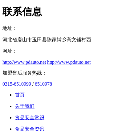
联系信息
地址：
河北省唐山市玉田县陈家铺乡高文铺村西
网址：
http://www.pdauto.net
http://www.pdauto.net
加盟售后服务热线：
0315-6510999
/
6510978
首页
关于我们
食品安全常识
食品安全资讯