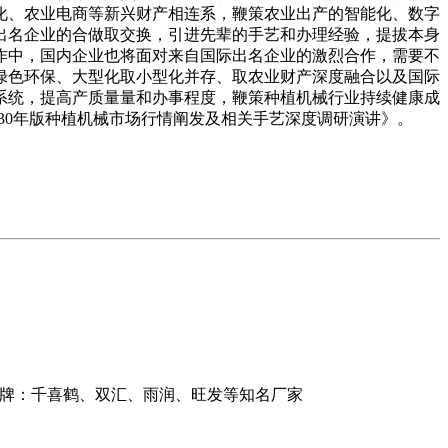
化、农业电商等新兴财产相连系，鞭策农业出产的智能化、数字
出名企业的合做取交换，引进先辈的手艺和办理经验，提拔本身
作中，国内企业也将面对来自国际出名企业的激烈合作，需要不
绿色环保、大型化取小型化并存、取农业财产深度融合以及国际
系统，提高产质量量和办事程度，鞭策种植机械行业持续健康成
030年版种植机械市场行情阐发及相关手艺深度调研演讲》。
品牌：千喜鹤、双汇、雨润、旺发等知名厂家