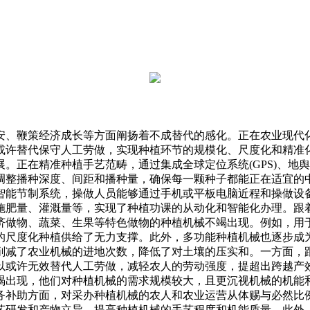
、鞭策经济成长等方面阐扬着不成替代的感化。正在农业现代化
或许替代保守人工劳做，实现种植环节的规模化、尺度化和精准
正在精准种植手艺范畴，通过集成全球定位系统(GPS)、地舆消
调整播种深度、间距和播种量，确保每一颗种子都能正在适宜的
智能节制系统，操做人员能够通过手机或平板电脑近程和操做设
施肥量、灌溉量等，实现了种植功课的从动化和智能化办理。跟
济做物、蔬菜、生果等特色做物的种植机械不竭出现。例如，用
的尺度化种植供给了无力支撑。此外，多功能种植机械也逐步成
削减了农业机械的进地次数，降低了对土壤的压实和。一方面，
以或许无效替代人工劳做，减轻农人的劳动强度，提超出跨越产
竭出现，他们对种植机械的需求规模较大，且更沉视机械的机能
务补助方面，对采办种植机械的农人和农业运营从体赐与必然比
艺研发和产物立异，提高种植机械的手艺程度和机能质量。此外