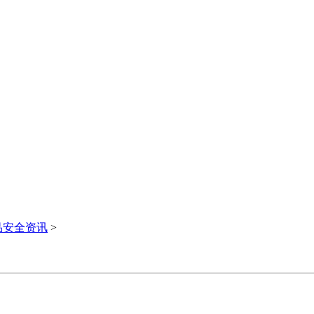
品安全资讯
>