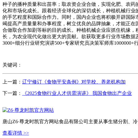
种子的播种质量和出苗率；取农资企业合做，实现化肥、农药
化和市场化成长。跟着经济全球化的深切成长，种植机械行业
的手艺程度和国际合作力。同时，国内企业也将积极开辟国际
竭提高产质量量和办事程度，树立优良的品牌抽象，才能正在
合做取合作加剧等标的目的成长。种植机械企业应抓住机缘，
长，为农业现代化做出更大的贡献。欲获取更多行业市场数据及演
3000+细分行业研究演讲500+专家研究员决策军师库100000
关键词：
上一篇：
辽宁修订《食物平安条例》对学校、养老机构加
下一篇：
《2025食物行业人才供需演讲》 我国食物出产企业
唐山Z6·尊龙时凯官方网站食品有限公司主要从事生猪分割、
查看详情 >>