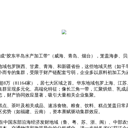
“胶东半岛水产加工带”（威海、青岛、烟台），笼盖海参、贝
地域包罗陕西、甘肃、青海、和新疆省份，这些地域天然（如干
小而专的集群，受限于财产链配套亏弱，企业多以原料初加工为
万（81164家），居七大区域之首。华东地域包罗上海、江苏
集群呈现多元化、高端化特征；像长三角一带，汇聚烘焙、乳成
态，财产协同效应显著，吸引大量相关企业集聚。
、糕点、茶叶及相关成品、速冻食物。粮食、饮料、糕点笼盖日常
区劣势（如福建、云南），资本禀赋驱动集群效应。
中国东部沿海经济发财地域（鲁、粤、苏、浙、闽）、中部农