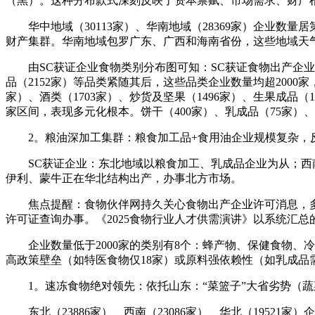
（黑）。这种分布款式深刻反映了资本禀赋、市场需求、财产
华中地域（30113家）、华南地域（28369家）企业数
财产集群。华南地域包罗广东、广西和海南省份，这些地域天
由SC获证企业食物类别分布图可知：SC获证食物出产企业笼盖了
品（2152家）等品类紧随其后，这些品类企业数量均超2000
家）、酒类（1703家）、炒货及坚果（1496家）、生果成品（14
家区间，表现多元化根本。饼干（400家）、乳成品（75家）、
2。粮油深加工集群：粮食加工品+食用油企业规模复杂，
SC获证企业：东北地域以粮食加工、乳成品企业为从；西南
伊利、蒙牛正在华北结构出产，办事北方市场。
焦点提醒：食物伙伴网持久关心食物出产企业许可消息，多年
许可证查询办事。《2025食物行业人才供需演讲》以系统汇总
企业数量低于2000家的类别有8个：蜂产物、保健食物、
高政策壁垒（如特医食物仅18家）或原料强依赖性（如乳成
1。速冻食物绝对领先：依托山东：“菜篮子”大省劣势（蔬
东北（23886家）、西南（23086家）、华北（1952