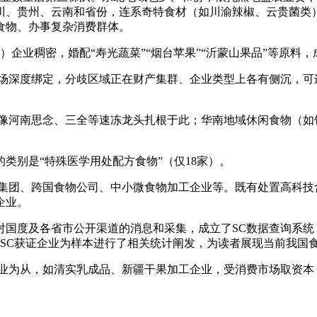
川、贵州、云南和省份，连系奇特食材（如川渝辣椒、云贵菌类）
食物、办事复杂消费群体。
家）企业稠密，婚配“寿光蔬菜”“烟台苹果”“沂蒙山果品”等原料
深度绑定，分歧区域正在财产集群、企业类型上各有侧沉，可
河南思念、三全等速冻龙头扎根于此；华南地域休闲食物（如
别是“特殊医学用处配方食物”（仅18家）。
团、跨国食物公司、中小微食物加工企业等。既有处置高科技
企业。
度及各省市公开渠道的消息和采集，成立了SC数据查询系统（
万家SC获证企业为样本进行了相关统计阐发，为读者展现当前我国
为从，如清实乳成品、新疆干果加工企业，受消费市场取资本