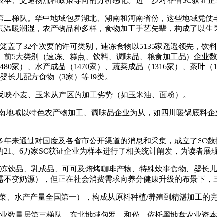
根本、交通物流和政策导向的分析感化。进一步对各省SC获证企
量居第二梯队。华中地域包罗湖北、湖南和河南省份，这些地域凭
气温暖潮湿，农产物品种多样，食物加工手艺先辈，构成了以生
32个次要的许可类别，速冻食物以5135家遥遥领先，饮料（28
家，前5大类别（速冻、糕点、饮料、调味品、粮食加工品）企业数
80家）、水产成品（1470家）、蔬菜成品（1316家）、茶叶（115
婴长儿配方食物（3家）等19类。
反映小麦、玉米从产区的加工劣势（如玉米油、面粉）。
地域以特色农产物加工、调味品企业为从，如四川暖锅底料企
来通过对国度及各省市公开渠道的消息和采集，成立了SC数据
的21。6万家SC获证企业为样本进行了相关统计阐发，为读者
冷冻饮品、乳成品、可可及焙烤咖啡产物、特殊炊事食物、婴长
品需不变奶源），但正在社会消费需求向养分健康升级的布景下，
菜、水产产量全国第一），构成从原料种植/养殖到精湛加工的
1家）企业数量居第三梯队。东北地域包罗、和份，依托黑地盘农业