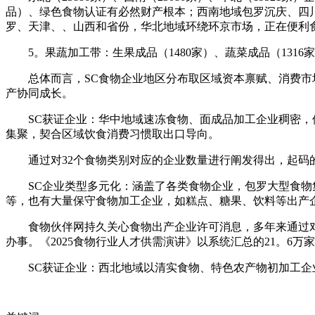
品）、绿色食物认证有必然财产根本；西南地域包罗沉庆、四
罗、天津、、山西和省份，华北地域环绕环京市场，正在便利
5。果蔬加工带：生果成品（1480家）、蔬菜成品（1316
总体而言，SC食物企业地区分布取区域资本禀赋、消费市场
产协同成长。
SC获证企业：华中地域速冻食物、面成品加工企业稠密，像
集聚，契合区域饮食消费习惯取出口导向。
通过对32个食物类别对应的企业数量进行阐发得出，起码的类
SC企业类型多元化：涵盖了各类食物企业，包罗大型食物集
等，也有大量保守食物加工企业，如糕点、糖果、饮料等出产
食物伙伴网持久关心食物出产企业许可消息，多年来通过对国
办事。《2025食物行业人才供需演讲》以系统汇总的21。6
SC获证企业：西北地域以清实食物、特色农产物初加工企业