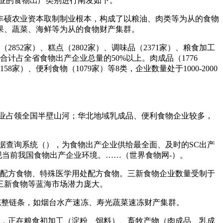
业的食物出产类别进行阐发如下。
仗丰硕农业资本取制制业根本，构成了以粮油、肉类等为从的食物
果、蔬菜、海鲜等为从的食物财产集群。
52家）、糕点（2802家）、调味品（2371家）、粮食加工
合计占全省食物出产企业总量的50%以上。肉成品（1776
8家）、便利食物（1079家）等8类，企业数量处于1000-2000
业占领全国半壁山河；华北地域乳成品、便利食物企业较多，
查询系统（），为食物出产企业供给最全面、及时的SC出产
展现当前我国食物出产企业环境。……（世界食物网-）。
儿配方食物、特殊医学用处配方食物。三新食物企业数量受制于
三新食物等蓝海市场潜力庞大。
完整链条，如烟台水产速冻、寿光蔬菜速冻财产集群。
资本，正在粮食初加工（淀粉、饲料）、畜牧产物（肉成品、乳成