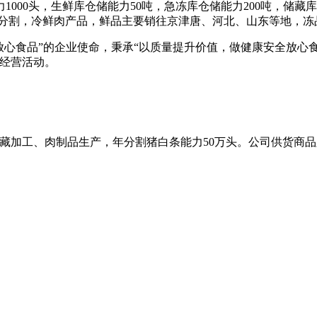
000头，生鲜库仓储能力50吨，急冻库仓储能力200吨，储藏库仓
猪分割，冷鲜肉产品，鲜品主要销往京津唐、河北、山东等地，冻
供放心食品”的企业使命，秉承“以质量提升价值，做健康安全放心
产经营活动。
冷藏加工、肉制品生产，年分割猪白条能力50万头。公司供货商