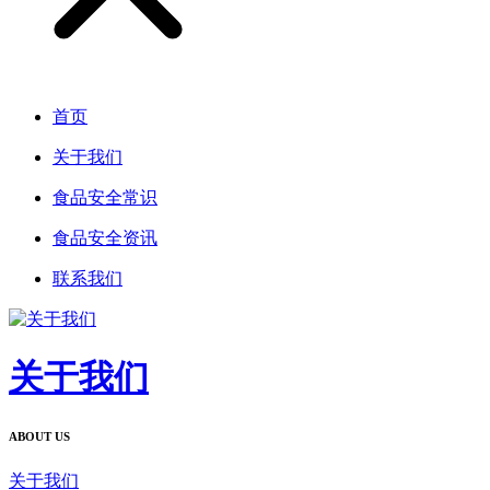
首页
关于我们
食品安全常识
食品安全资讯
联系我们
关于我们
ABOUT US
关于我们