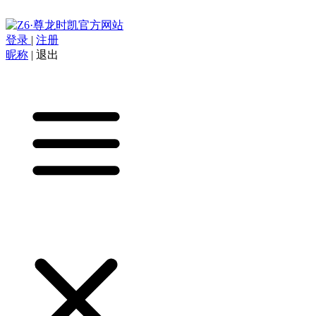
登录
|
注册
昵称
|
退出