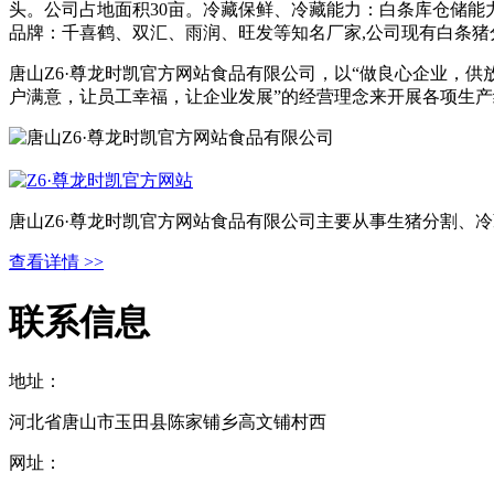
头。公司占地面积30亩。冷藏保鲜、冷藏能力：白条库仓储能力1
品牌：千喜鹤、双汇、雨润、旺发等知名厂家,公司现有白条
唐山Z6·尊龙时凯官方网站食品有限公司，以“做良心企业，
户满意，让员工幸福，让企业发展”的经营理念来开展各项生
唐山Z6·尊龙时凯官方网站食品有限公司主要从事生猪分割、
查看详情 >>
联系信息
地址：
河北省唐山市玉田县陈家铺乡高文铺村西
网址：