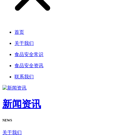
首页
关于我们
食品安全常识
食品安全资讯
联系我们
新闻资讯
NEWS
关于我们