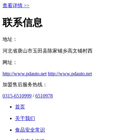
查看详情 >>
联系信息
地址：
河北省唐山市玉田县陈家铺乡高文铺村西
网址：
http://www.pdauto.net
http://www.pdauto.net
加盟售后服务热线：
0315-6510999
/
6510978
首页
关于我们
食品安全常识