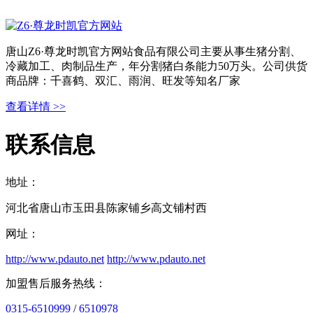
唐山Z6·尊龙时凯官方网站食品有限公司主要从事生猪分割、
冷藏加工、肉制品生产，年分割猪白条能力50万头。公司供货
商品牌：千喜鹤、双汇、雨润、旺发等知名厂家
查看详情 >>
联系信息
地址：
河北省唐山市玉田县陈家铺乡高文铺村西
网址：
http://www.pdauto.net
http://www.pdauto.net
加盟售后服务热线：
0315-6510999
/
6510978