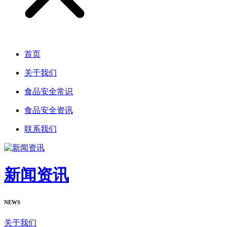
首页
关于我们
食品安全常识
食品安全资讯
联系我们
新闻资讯
NEWS
关于我们