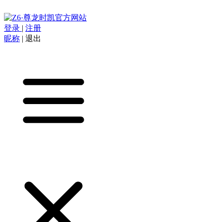
登录
|
注册
昵称
|
退出