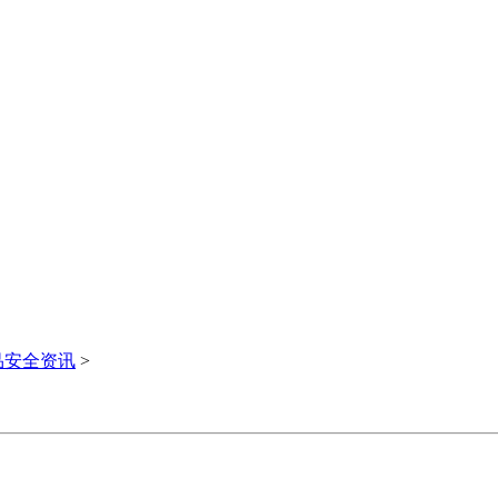
品安全资讯
>