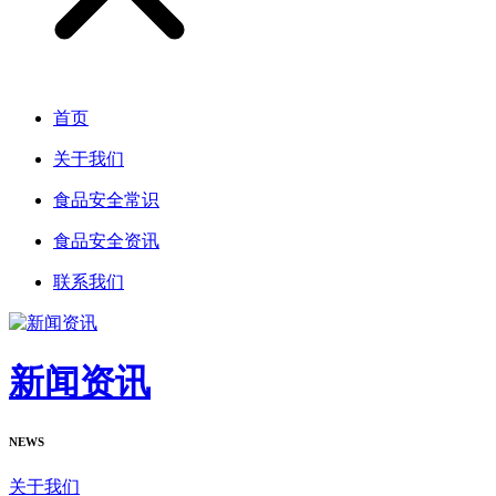
首页
关于我们
食品安全常识
食品安全资讯
联系我们
新闻资讯
NEWS
关于我们