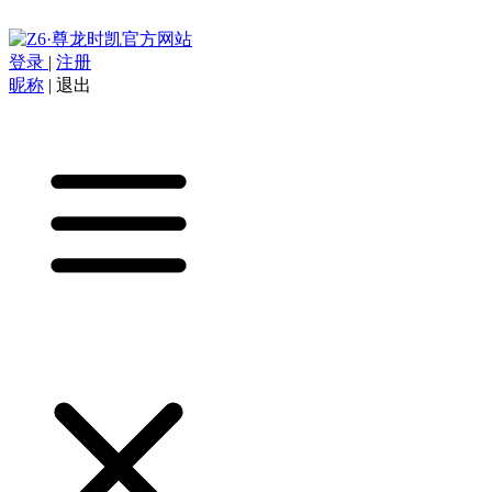
登录
|
注册
昵称
|
退出