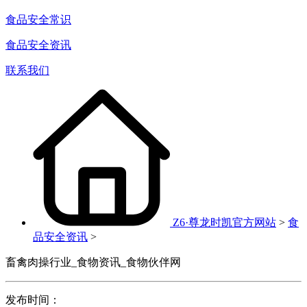
食品安全常识
食品安全资讯
联系我们
Z6·尊龙时凯官方网站
>
食
品安全资讯
>
畜禽肉操行业_食物资讯_食物伙伴网
发布时间：