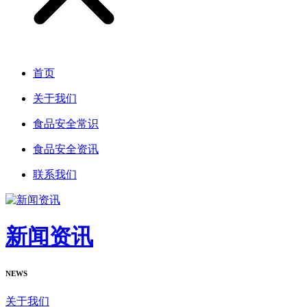
首页
关于我们
食品安全常识
食品安全资讯
联系我们
新闻资讯
NEWS
关于我们