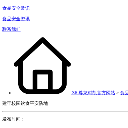
食品安全常识
食品安全资讯
联系我们
Z6·尊龙时凯官方网站
>
食
建牢校园饮食平安防地
发布时间：