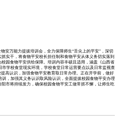
食物安万能力提拔培训会，全力保障师生“舌尖上的平安”，深切
实抓实干，将食物平安校长担任制和食物平安从体义务切实落到
为校园食物平安供给保障。培训内容丰硕且适用，涵盖《山西省
阳市学校食堂现实环境，学校食堂日常运营要点以及日常监视查
校提高认识，加强食物平安教育取日常办理。正在开学前，做好
培训，加强其义务认识取风险认识，全面提拔校园食物平安办理
汾阳市将持续发力，确保校园食物平安工做常抓不懈，让师生吃