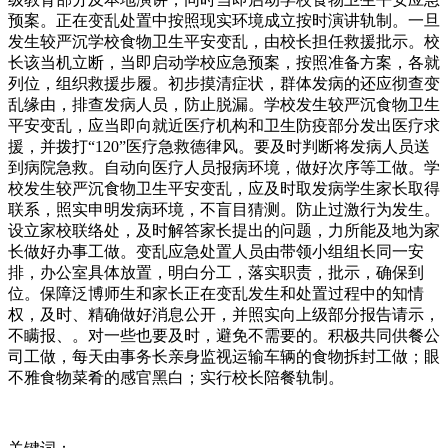
预案。正在变乱处置中按照现实环境成立按时演讲轨制。一旦
发生较严沉学校食物卫生平安变乱，由校长担任救援批示。校
长该当机立断，当即启动学校应急预案，按照准备方案，各就
列位，组织救援步履。初步摸清症状，群体发病的还应彻查变
乱缘由，排查发病人员，防止脱漏。学校发生较严沉食物卫生
平安变乱，应当即向就近医疗机构和卫生防疫部分发出医疗求
援，并拨打“120”医疗急救德律风。要及时判断将发病人员送
到病院急救。自动向医疗人员报病环境，做好次序等工做。学
校发生较严沉食物卫生平安变乱，应及时取发病学生家长取得
联系，照实申明发病环境，不盲目猜测。防止过激行为发生。
设立家校联络处，及时解答家长提出的问题，力所能及地为家
长做好办事工做。变乱应急处置人员由带领小组组长同一安
排，办公室具体放置，明白分工，落实职责，批示，确保到
位。保障泛博师生和家长正在变乱发生和处置过程中的知情
权，及时、精确做好消息公开，并照实向上级部分报告请示，
不瞒报、。对一些也要及时，避免不需要的。积极共同供餐公
司工做，每天由事务长亲身监视运输车辆的食物拆封工做；眼
不雅食物菜肴的感官黑白；实行校长陪餐轨制。