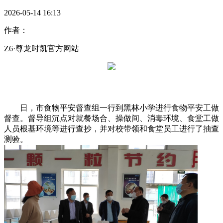
2026-05-14 16:13
作者：
Z6·尊龙时凯官方网站
日，市食物平安督查组一行到黑林小学进行食物平安工做
督查。督导组沉点对就餐场合、操做间、消毒环境、食堂工做
人员根基环境等进行查抄，并对校带领和食堂员工进行了抽查
测验。