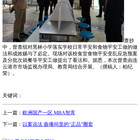
查抄
中，督查组对黑林小学落实学校日常平安和食物平安工做的做
法和成效赐与了必定。现场对该校食堂食物平安变乱应急预案
及分批次就餐等平安工做提出了看法和。据悉，本次督查由连
云港市市场监视办理局、教育局结合开展。（撰稿人：柏纪
荣）。
关键词：
上一篇：
欧洲国产一区 MBA智库
下一篇：
以案说法 曲播间里的“正品”圈套