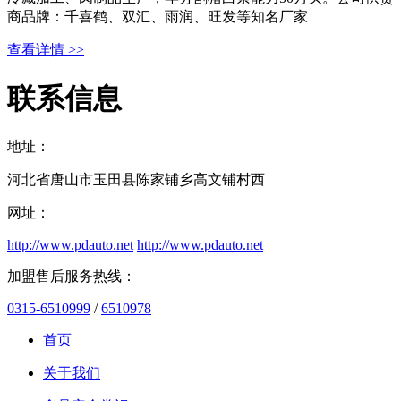
商品牌：千喜鹤、双汇、雨润、旺发等知名厂家
查看详情 >>
联系信息
地址：
河北省唐山市玉田县陈家铺乡高文铺村西
网址：
http://www.pdauto.net
http://www.pdauto.net
加盟售后服务热线：
0315-6510999
/
6510978
首页
关于我们