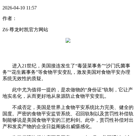
2026-04-10 11:57
作者：
Z6·尊龙时凯官方网站
进入21世纪，美国接连发生了“毒菠菜事务”“沙门氏菌事
务”“花生酱事务”等食物平安变乱，激发美国对食物平安办理
系统无效性的质疑。
此中尤为值得一提的，是农做物的“身份证”轨制，它让产
地实名化，从而更好地从泉源防止食物平安变乱。
不成否定，美国是世界上食物平安系统比力完美、健全的
国度。严密的食物平安监管系统、召回轨制以及赏罚性补偿轨
制能够说是美国食物平安的三把利剑。此中，赏罚性补偿对出
产和发卖产物的企业日益阐扬出威慑感化。