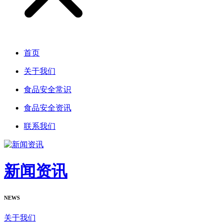
首页
关于我们
食品安全常识
食品安全资讯
联系我们
新闻资讯
NEWS
关于我们