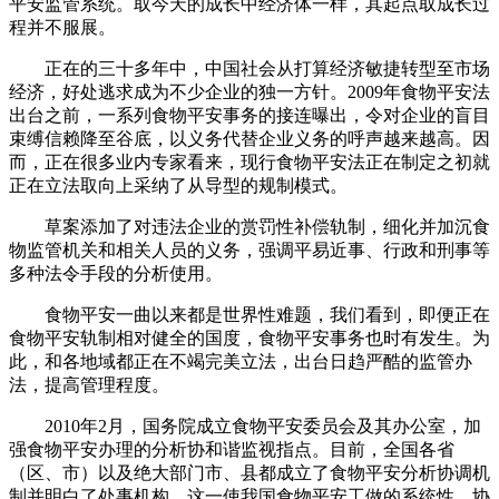
平安监管系统。取今天的成长中经济体一样，其起点取成长过
程并不服展。
正在的三十多年中，中国社会从打算经济敏捷转型至市场
经济，好处逃求成为不少企业的独一方针。2009年食物平安法
出台之前，一系列食物平安事务的接连曝出，令对企业的盲目
束缚信赖降至谷底，以义务代替企业义务的呼声越来越高。因
而，正在很多业内专家看来，现行食物平安法正在制定之初就
正在立法取向上采纳了从导型的规制模式。
草案添加了对违法企业的赏罚性补偿轨制，细化并加沉食
物监管机关和相关人员的义务，强调平易近事、行政和刑事等
多种法令手段的分析使用。
食物平安一曲以来都是世界性难题，我们看到，即便正在
食物平安轨制相对健全的国度，食物平安事务也时有发生。为
此，和各地域都正在不竭完美立法，出台日趋严酷的监管办
法，提高管理程度。
2010年2月，国务院成立食物平安委员会及其办公室，加
强食物平安办理的分析协和谐监视指点。目前，全国各省
（区、市）以及绝大部门市、县都成立了食物平安分析协调机
制并明白了处事机构。这一使我国食物平安工做的系统性、协