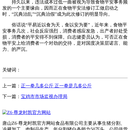
持久以来，违法成本过低一曲被视为导致食物平安事务频
发的一个主要缘由，因而正在食物平安法修订工做启动之
时，“沉典治乱”“沉典治假”成为此次修订的明显导向。
俗话说“平易近以食为天，食以安为要”，近年来，食物平
安事务几次，社会反应强烈，消费者感应发急，出产者好处受
损，消费者的平安得不到保障。白志健委员认为，可否正在食
物平安上给消费者一个对劲的交待，是对国度决策层诺言、能
力、的严沉。
关键词：
上一篇：
正一拳几多公斤 正一拳是几多公斤
下一篇：
宝鸡市市场监视办理局
唐山Z6·尊龙时凯官方网站食品有限公司主要从事生猪分割、
冷藏加工、肉制品生产，年分割猪白条能力50万头。公司供货