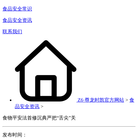
食品安全常识
食品安全资讯
联系我们
Z6·尊龙时凯官方网站
>
食
品安全资讯
>
食物平安法首修沉典严把“舌尖”关
发布时间：