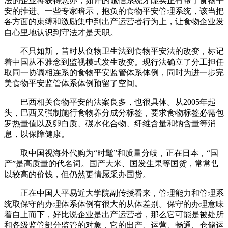
法的企业将获得惩办，如许的诚信系统才能实正有帮于食物平
安的推进。一些专家暗示，抱负的食物平安管理系统，该当把
各方面的束缚和激励集中到出产运营者行为上，让食物企业发
自心里地认识到守法才是天职。
不只如斯，昔时从食物卫生法到食物平安法的改变，标记
着中国从不雅念到监视模式发生改变。现行法确立了分工担任
取同一协调相连系的食物平安监管体系体例，同时为进一步完
美食物平安监管体系体例预留了空间。
巴西相关食物平安的法案良多，也很具体。从2005年起
头，巴西又强制施行食物养分成分标签，要求食物标签必需包
罗热量值以及卵白质、碳水化合物、纤维含量和钠含量等消
息，以保障健康。
取中国视海外代购为“时髦”和质量分歧，正在日本，“国
产”是高质量的代名词。国产大米、国发生果等国货，常常售
以较高的价钱，但仍然更情愿采办国货。
正在中国人平易近大学院副传授看来，管理能力和管理系
统取保守的办理体系体例有很大的从体差别。保守的办理意味
着自上而下，好比说企业是出产运营者，那么它可能是被处所
和各级监管部分监管的对象，它的出产、运营、畅通、仓储运