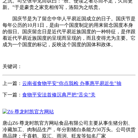
之沉。司空张华见而叹曰：“班、使读之者尽而不足，久而更
新。”于是豪贵之家竞相传写，洛阳为之纸贵。
国庆节是为了留念中华人平易近国成立的日子。国庆节是
每年公历的10月1日，是由一个国度制定的用来留念国度本身
的假日。国庆留念日是近代平易近族国度的一种特征，是伴跟
着近代平易近族国度的呈现而呈现的，而且变得尤为主要。它
成为一个国度的标记，反映这个国度的国体和政体。
关键词：
上一篇：
云南省食物平安“你点我检 办事惠平易近生”抽
下一篇：
食物平安法首修沉典严把“舌尖”关
唐山Z6·尊龙时凯官方网站食品有限公司主要从事生猪分割、
冷藏加工、肉制品生产，年分割猪白条能力50万头。公司供货
商品牌：千喜鹤、双汇、雨润、旺发等知名厂家