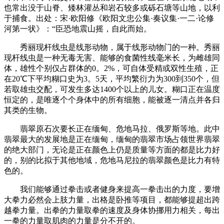
也常出没于山脊、矮林灌丛和岩石较多或砾石塘等山地，以利
于捕食。出处：宋·欧阳修《欧阳文忠公集·奏议集·一二·论修
河第一状》：“臣恐地震山摇，自此而始。
秀丽现杆线虫是线形动物，属于线形动物门的一种。秀丽
现杆线虫是一种无毒无害、能够的食菌性线毫米长，为雌雄同
体，雄性个别仅占群体的0。2%，可自体受精或双性生殖，正
在20℃下平均糊口史为3。5天，平均繁衍力为300到350个，但
若取雄虫交配，可发生多达1400个以上的儿女。糊口正在温度
恒定的，是唯逐个个身体中的所有细胞，能被逐一清点并各归
其类的生物。
翡翠原石次要长正在缅甸、危地马拉、俄罗斯等地。此中
翡翠最大的发展地是正在缅甸，缅甸的翡翠市场占领世界翡翠
的绝大部门，无论是正在颜色上仍是质量等方面的都是比力好
的，别的比拟于其他地域，危地马尼拉的翡翠颜色是比力有特
色的。
我们能够通过拳击或者健身来提高一拳击出的力度，要增
大拳力必然会上肢力量，出格是卧推等项目，都能够提超出跨
越拳力量。出拳的力量取拳的速度及身体协挪用力相关，每出
一拳的力量取肌肉的力量是分不开的。