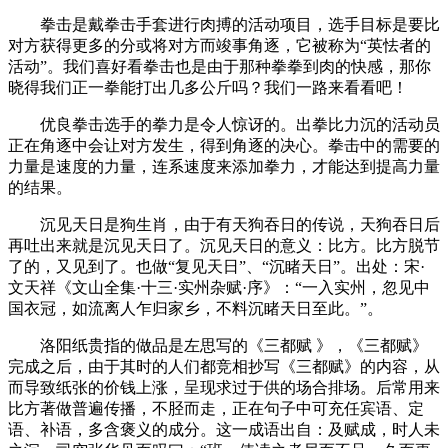
拳击是戴拳击手套进行肉搏的活动项目，选手目标是要比
对方获得更多的分或将对方而竣事角逐，它被称为“英怯者的
活动”。我们喜好看拳击也是由于那种拳拳到肉的快感，那你
晓得我们正一拳能打出几多公斤吗？我们一路来看看吧！
优良拳击选手的拳力是令人惊讶的。出拳比力沉的活动员
正在角逐中会让对方发生，得到角逐的决心。拳击中的需要的
力量是速度的力量，连系速度来添加拳力，才能达到提高力量
的结果。
沉见天日是狗生肖，由于有天狗吞日的传说，天狗吞日后
再吐出来就是沉见天日了。沉见天日的意义：比方。比方脱节
了的，又见到了。也做“复见天日”、“沉睹天日”。出处：宋·
文天祥《文山全集·十三·实州杂赋·序》：“一入实州，忽见中
国衣冠，如流离人乍归家乡，不料沉睹天日至此。”。
洛阳纸贵指的做品是左思写的《三都赋 》，《三都赋》
完成之后，由于其时的人们都竞相抄写《三都赋》的内容，从
而导致纸张的价钱上涨，呈现求过于供的场合排场。后常用来
比方著做普遍传播，不胫而走，正在句子中可充任宾语、定
语、补语，多含褒义的成分。这一成语出自：及赋成，时人未