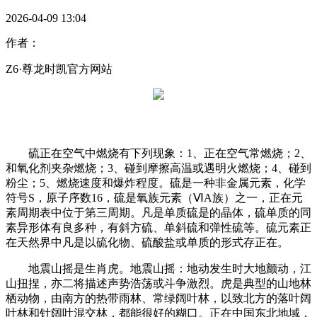
2026-04-09 13:04
作者：
Z6·尊龙时凯官方网站
硫正在空气中燃烧有下列现象：1、正在空气常燃烧；2、
和氧化剂夹杂燃烧；3、碰到摩擦高温或遇明火燃烧；4、碰到
粉尘；5、燃烧速度和爆炸程度。硫是一种非金属元素，化学
符号S，原子序数16，硫是氧族元素（ⅥA族）之一，正在元
素周期表中位于第三周期。凡是单质硫是的晶体，硫单质的同
素异形体有良多种，有斜方硫、单斜硫和弹性硫等。硫元素正
在天然界中凡是以硫化物、硫酸盐或单质的形式存正在。
地震山摇是生肖虎。地震山摇：地动发生时大地颤动，江
山扭捏，亦二将描述声势浩荡或斗争激烈。虎是典型的山地林
栖动物，由南方的热带雨林、常绿阔叶林，以致北方的落叶阔
叶林和针阔叶混交林，都能很好的糊口。正在中国东北地域，