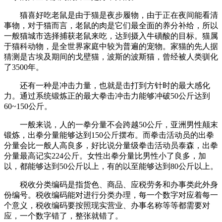
猫喜好吃老鼠是由于猫是夜步履物，由于正在夜间能看清
事物，对于猫而言，老鼠的肉是它们最全面的养分补给，所以
一般猫城市选择捕获老鼠来吃，达到摄入牛磺酸的目标。猫属
于猫科动物，是全世界家庭中较为普遍的宠物。家猫的先人据
猜测是古埃及期间的戈壁猫，波斯的波斯猫，曾经被人类驯化
了3500年。
还有一种是冲击力量，也就是击打到方针时的最大感化
力。通过系统锻炼正的最大拳击冲击力能够冲破50公斤达到
60~150公斤。
一般来说，人的一拳分量不会跨越50公斤，亚洲男性颠末
锻炼，出拳分量能够达到150公斤摆布。而拳击活动员的出拳
分量会比一般人高良多，好比说分量级拳击活动员泰森，出拳
分量最高记实224公斤。女性出拳分量比男性小了良多，加
以，都能够达到50公斤以上，有的以至能够达到80公斤以上。
税收分类编码是指货色、商品、应税劳务和办事类此外身
份编号。税收编码能对进行分类办理，每一个数字对应着每一
个意义，税收编码要按照现实营业、办事名称等等都需要对
应，一个数字错了，整张就错了。