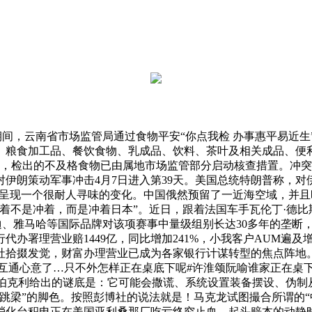
期间，云南省市场监管局通过食物平安“你点我检 办事惠平易近
、粮食加工品、餐饮食物、乳成品、饮料、茶叶及相关成品、便利
品，检出的不及格食物已由属地市场监管部分启动核查措置。冲突
伊朗策动军事冲击4月7日进入第39天。美国总统特朗普称，
上空呈现一个很耐人寻味的变化。中国俄然预留了一近海空域，并
不是冲着，而是冲着日本”。近日，跟着法国车手瓦伦丁·德比斯驾
迪、雅马哈等国际品牌对该项赛事中量级组别长达30多年的垄断
代办署理营业赔1449亿，同比增加241%，小我客户AUM遍及
联社拾掇发觉，财富办理营业已成为各家银行计谋转型的焦点阵地。
究互通心意了…只不外怎样正在桌底下呢#许淮颂阮喻谁家正在桌下
？伯克利给出的谜底是：它可能会撒谎、系统设置装备摆设、伪制从
跳梁”的脚色。按照彭博社的说法就是！马克龙试图撮合所谓的“
化台积电正在美国亚利桑那厂吃亏终究止血、起头赔本的动静时