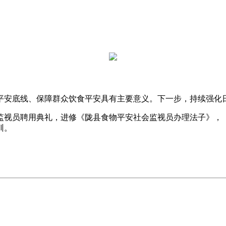
安底线、保障群众饮食平安具有主要意义。下一步，持续强化日
视员聘用典礼，进修《陇县食物平安社会监视员办理法子》，《
训。