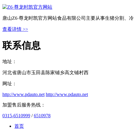
唐山Z6·尊龙时凯官方网站食品有限公司主要从事生猪分割、
查看详情 >>
联系信息
地址：
河北省唐山市玉田县陈家铺乡高文铺村西
网址：
http://www.pdauto.net
http://www.pdauto.net
加盟售后服务热线：
0315-6510999
/
6510978
首页