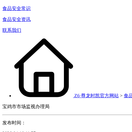
食品安全常识
食品安全资讯
联系我们
Z6·尊龙时凯官方网站
>
食
宝鸡市市场监视办理局
发布时间：