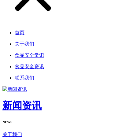
首页
关于我们
食品安全常识
食品安全资讯
联系我们
新闻资讯
NEWS
关于我们