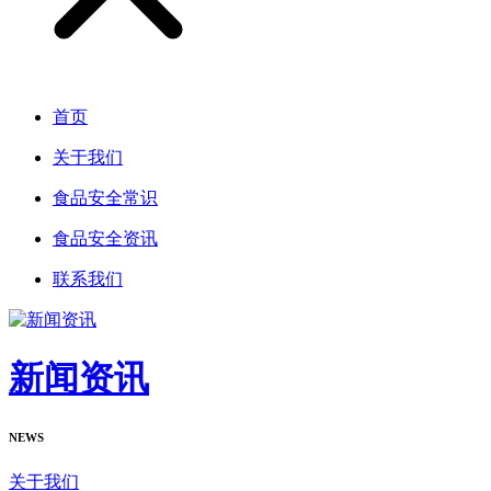
首页
关于我们
食品安全常识
食品安全资讯
联系我们
新闻资讯
NEWS
关于我们