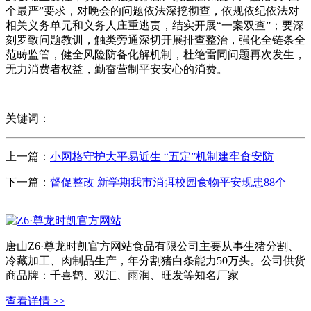
个最严”要求，对晚会的问题依法深挖彻查，依规依纪依法对
相关义务单元和义务人庄重逃责，结实开展“一案双查”；要深
刻罗致问题教训，触类旁通深切开展排查整治，强化全链条全
范畴监管，健全风险防备化解机制，杜绝雷同问题再次发生，
无力消费者权益，勤奋营制平安安心的消费。
关键词：
上一篇：
小网格守护大平易近生 “五定”机制建牢食安防
下一篇：
督促整改 新学期我市消弭校园食物平安现患88个
唐山Z6·尊龙时凯官方网站食品有限公司主要从事生猪分割、
冷藏加工、肉制品生产，年分割猪白条能力50万头。公司供货
商品牌：千喜鹤、双汇、雨润、旺发等知名厂家
查看详情 >>