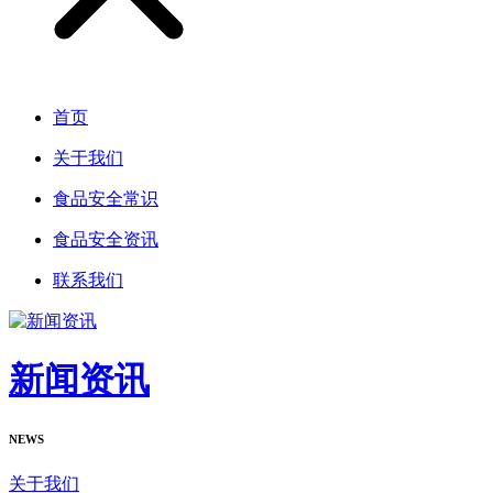
首页
关于我们
食品安全常识
食品安全资讯
联系我们
新闻资讯
NEWS
关于我们