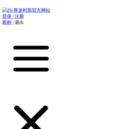
登录
|
注册
昵称
|
退出