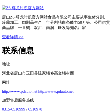
唐山Z6·尊龙时凯官方网站食品有限公司主要从事生猪分割、
冷藏加工、肉制品生产，年分割猪白条能力50万头。公司供货
商品牌：千喜鹤、双汇、雨润、旺发等知名厂家
查看详情 >>
联系信息
地址：
河北省唐山市玉田县陈家铺乡高文铺村西
网址：
http://www.pdauto.net
http://www.pdauto.net
加盟售后服务热线：
0315-6510999
/
6510978