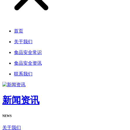
首页
关于我们
食品安全常识
食品安全资讯
联系我们
新闻资讯
NEWS
关于我们