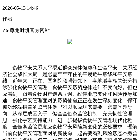
2026-05-13 14:46
作者：
Z6·尊龙时凯官方网站
食物平安关系人平易近群众身体健康和生命平安，关系经
济社会成长大局，是必需牢牢守住的平易近生底线和平安底
线。近年来，正在、国务院顽强带领下，各地域各相关部分持
续强化食物平安管理，食物平安形势总体连结不变向好。但也
应看到，跟着食物财产链条耽误、经停业态变化和风险传导加
速，食物平安管理面对的形势使命正正在发生深刻变化，保守
偏沉终端措置的监管体例已难以顺应现实需要。必需问题导
向，从深层成因入手，健全全链条监管机制，完美韧性管理
思，强化手艺支持能力，进一步提拔食物平安管理现代化程
度。全链条监管是顺应食物平安风险新变化的必然要求。理解
当前食物平安管理面对的新使命，起首要看到风险形态本身曾
经发生了变化。过去，正在管理上也响应构成了较强的终端导