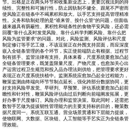
节。出格是正在两头环节和收集新业态上，更要沉视法则的持
续性、完整性和可施行性，防止因轨制不健全、跟尾不严密而
使风险正在链条中不竭累积和放大。以手艺支持提高管理精准
性。义务和轨制处理的是“谁来管、按什么管”的问题，但面临
越来越具有荫蔽性、累积性和链条性的食物平安风险，还必需
回覆“靠什么及时发觉风险、靠什么科学判断风险、靠什么把
风险为监管要求”的问题。对此，风险监测、风险评估和尺度
制定修订等手艺工做，不该逗留正在外围支持层面，而应深度
嵌入全链条管理的各个环节，实正使前端防止有根据、过程节
制有抓手、监管法律有支持。具体来看，尺度系统要愈加凸起
全链条管理要求，既笼盖限量尺度、产物尺度，也愈加关心出
产运营过程卫生规范和投入品办理法则供给，把管理要求更好
表现正在尺度系统扶植中。监测系统应愈加凸起全过程能力，
鞭策监测由终端向环节节制点延长，强化跨部分数据协同，更
好支持风险早发觉、早研判、早预警。评估系统要愈加凸起前
瞻性和针对性，鞭策风险评估由过后判断向前端阐发拓展，更
好办事于尺度修订、风险办理和监管决策。取此同时，还需把
数智手艺做为提拔韧性管理能力的主要支持标的目的，鞭策数
据尺度同一、系统互联互通、营业场景贯通和下层能力提拔，
使物联网、大数据、区块链、人工智能等手艺实正为全链条管
理效能。