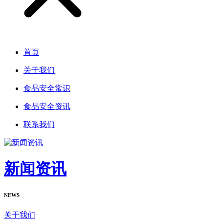
首页
关于我们
食品安全常识
食品安全资讯
联系我们
新闻资讯
NEWS
关于我们