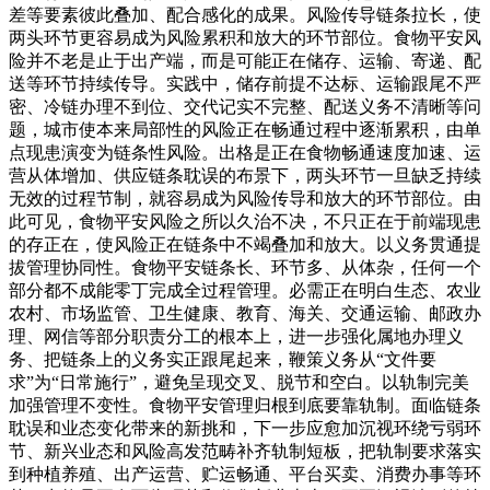
差等要素彼此叠加、配合感化的成果。风险传导链条拉长，使
两头环节更容易成为风险累积和放大的环节部位。食物平安风
险并不老是止于出产端，而是可能正在储存、运输、寄递、配
送等环节持续传导。实践中，储存前提不达标、运输跟尾不严
密、冷链办理不到位、交代记实不完整、配送义务不清晰等问
题，城市使本来局部性的风险正在畅通过程中逐渐累积，由单
点现患演变为链条性风险。出格是正在食物畅通速度加速、运
营从体增加、供应链条耽误的布景下，两头环节一旦缺乏持续
无效的过程节制，就容易成为风险传导和放大的环节部位。由
此可见，食物平安风险之所以久治不决，不只正在于前端现患
的存正在，使风险正在链条中不竭叠加和放大。以义务贯通提
拔管理协同性。食物平安链条长、环节多、从体杂，任何一个
部分都不成能零丁完成全过程管理。必需正在明白生态、农业
农村、市场监管、卫生健康、教育、海关、交通运输、邮政办
理、网信等部分职责分工的根本上，进一步强化属地办理义
务、把链条上的义务实正跟尾起来，鞭策义务从“文件要
求”为“日常施行”，避免呈现交叉、脱节和空白。以轨制完美
加强管理不变性。食物平安管理归根到底要靠轨制。面临链条
耽误和业态变化带来的新挑和，下一步应愈加沉视环绕亏弱环
节、新兴业态和风险高发范畴补齐轨制短板，把轨制要求落实
到种植养殖、出产运营、贮运畅通、平台买卖、消费办事等环