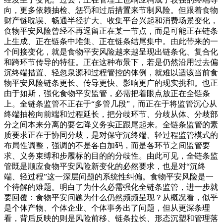
向，更多依赖抽检、惩罚和过后措置来节制风险。但跟着食物
财产链耽误、畅通半径扩大、收集平台兴起和消费场景变化，
食物平安风险曾经不再逗留正在某一节点，而是可能正在链条
上生成、正在链条中堆集、正在链条结尾集中。由此带来的一
个间接变化，就是食物平安风险越来越呈现出链条化、复合化
和跨环节传导的特征。正在这种布景下，若是仍然沿用过去偏
沉终端措置、轻忽泉源和过程管控的体例，就难以适该当前食
物平安风险链条更长、传导更快、影响更广的现实挑和。也正
由于如斯，强化食物平安监管，必需把着眼点放正在全链条
上。全链条监管不正在于“多管几段”，而正在于将监管沉心从
终端抽检向前端和过程延长，把分歧环节、分歧从体、分歧部
分之间本来分离的要乞降义务实正跟尾起来。全链条监管的素
质要求正在于协同分歧，是对保守沉终端、轻过程监管模式的
布局性调整，强调的不是各自加码，而是各环节之间监管要
求、义务束缚和步履标的目的的分歧性。由此可见，全链条监
管既是顺应食物平安风险新变化的必然要求，也是对“沉终
端、轻过程”这一深层问题的系统性纠偏。食物平安风险是一
个待解的难题。明白了为什么必需强化全链条监管，进一步就
要回覆：食物平安问题为什么仍然频频呈现？从概况看，似乎
是个体产物、个体企业、个体事务出了问题，但从更深条理
看，背后反映的则是风险前移、链条拉长、形态沉塑和管理落