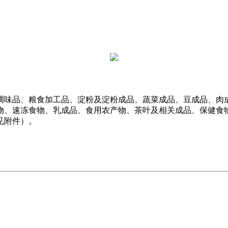
味品、粮食加工品、淀粉及淀粉成品、蔬菜成品、豆成品、肉成
、速冻食物、乳成品、食用农产物、茶叶及相关成品、保健食物等
见附件）。