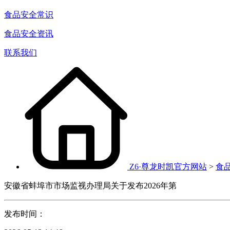
食品安全常识
食品安全资讯
联系我们
Z6·尊龙时凯官方网站
>
食
安徽省蚌埠市市场监视办理局关于发布2026年第
发布时间：