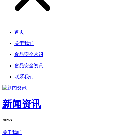
首页
关于我们
食品安全常识
食品安全资讯
联系我们
新闻资讯
NEWS
关于我们