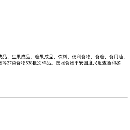
品、生果成品、糖果成品、饮料、便利食物、食糖、食用油、
27类食物538批次样品。按照食物平安国度尺度查验和鉴