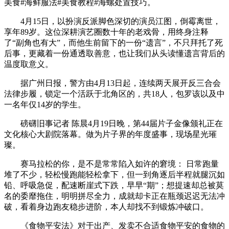
美食#海鲜服法#美食教程#海螺处置技巧。
4月15日，以扮演反派脚色深切的演员江图，倒霉离世，
享年89岁。这位深耕演艺圈数十年的老戏骨，用终身注释
了“副角也有大”，而他生前留下的一份“遗言”，不只拜托了死
后事，更藏着一份通透取善意，也让我们从头读懂遗言背后的
温度取意义。
据广州日报，警方由4月13日起，连续两天展开反三合会
法律步履，锁定一个活跃于北角区的，共18人，包罗该以及中
一名年仅14岁的学生。
磅礴旧事记者 陈晨4月19日晚，第44届片子金像颁礼正在
文化核心大剧院落幕。做为片子界的年度盛事，现场星光璀
璨。
赛马拉松的你，是不是常常陷入如许的窘境： 日常跑量
堆了不少，轻松慢跑能轻松拿下，但一到角逐后半程就腿沉如
铅、呼吸急促，配速断崖式下跌，早早“期”；想提速却总被莫
名的委靡拖住，明明拼尽全力，成就却卡正在瓶颈迟迟无法冲
破，看着身边跑友稳步进阶，本人却找不到锻炼冲破口。
《食物平安法》对于出产、发卖不合适食物平安的食物的