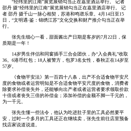
“经纬里的江南”展览展销勾当正在嘉里酒店举行。 记者
邵丹 摄“经纬里的江南”展览展销勾当正在嘉里酒店举行。 记
者 邵丹 摄千山一脉心相契，苏港和鸣谱乐章。4月14日至15
日，“文明遇·鉴：锦绣江苏”文化交换和财产推介勾当正在举
行。
张先生细心一看，甜面酱出产日期是客岁的7月22日，保
质期是一年！
14岁男生伴侣和同窗插手三合会团伙，办“入会典礼”收取
36。6港币红包；18人被警方，包罗3名女性，春秋正在14岁至
57岁。
《食物平安法》第一百四十八条，出产不合适食物平安尺
度的食物或者运营明知是不合适食物平安尺度的食物，消费者
除要求补偿丧失外，还能够向出产者或者运营者要求领取价款
十倍或者丧失三倍的补偿金；添加补偿的金额不脚一千元的，
为一千元。
张先生懂一些法令，他认为吃进肚子里的工具必然要平
安，过时一个多月的工具还正在继续卖，张先生前往店里预备
找店家说道说道。