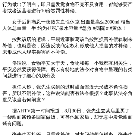
行为做出了明白，即只需发觉食物不克不及食用，都能够要产
者或者运营者进行10倍赏罚性补偿。
女子后剧痛忍一夜致失血性休克 出血量高达2000ml 相当
人体总血量一半 约为4瓶矿泉水容量 #急救 #病院 # #黄体！
按照该店的逻辑，平易近事胶葛该当按照损害补偿轨制来
补偿，也就是说，因违反或商定权利形成他人损害的才补偿，
未形成他人现实损害的不补偿。
俗话说，食物平安大于天，食物和每一小我都互相关注，
平安必然要获得保障。所以有特地的法令对食物中呈现的各类
问题进行了细心的划分及。
担任人称，张先生买到的过时甜面酱没无形成本色性损
害，所以不消补偿，这种说法能否有法令根据？此事从法令角
度又该当若何阐发？
据AHTV第一时间报道，8月30日，张先生去某店里买了
一袋甜面酱预备回家做饭，可等他回家后，却无意中发觉甜面
酱有问题。
张先生不接管，只需求补偿，对方问他想怎样办，张先生