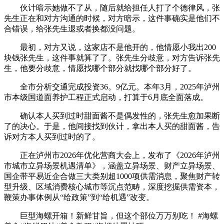
伙计暗示她做不了从，随后就给担任人打了个德律风，张
先生正在和对方沟通的时候，对方暗示，这件事确实是他们不
合错误，给张先生退或者换都没问题。
最初，对方又说，这家店不是他开的，他情愿小我出200
块钱张先生，这件事就算了了。张先生分歧意，对方告诉张先
生，他要分歧意，情愿找哪个部分就找哪个部分好了。
全市分析交通完成投资36。9亿元。本年3月，2025年泸州
市本级国道面养护工程正式启动，打算于6月底全面落成。
确认本人买到过时甜面酱不是偶发性的，张先生愈加果断
了的决心。于是，他间接找到伙计，拿出本人买的甜面酱，告
诉对方本人买到过时的了。
正在泸州市2026年优化营商大会上，发布了《2026年泸州
市城市立异场景机遇清单》，涵盖立异场景、财产立异场景、
国企带平易近企合做三大类别超1000项供需消息，聚焦财产转
型升级、区域消费核心城市等沉点范畴，深度挖掘供需资本，
鞭策办事体例从“给政策”到“给机遇”改变。
巨型海螺开箱！新鲜甘旨，但这个部位万万别吃！ #海螺