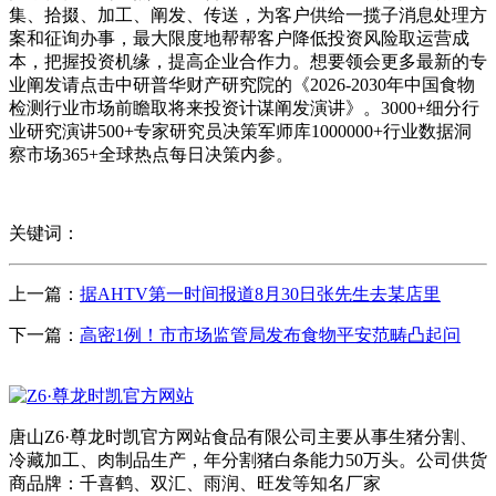
集、拾掇、加工、阐发、传送，为客户供给一揽子消息处理方
案和征询办事，最大限度地帮帮客户降低投资风险取运营成
本，把握投资机缘，提高企业合作力。想要领会更多最新的专
业阐发请点击中研普华财产研究院的《2026-2030年中国食物
检测行业市场前瞻取将来投资计谋阐发演讲》。3000+细分行
业研究演讲500+专家研究员决策军师库1000000+行业数据洞
察市场365+全球热点每日决策内参。
关键词：
上一篇：
据AHTV第一时间报道8月30日张先生去某店里
下一篇：
高密1例！市市场监管局发布食物平安范畴凸起问
唐山Z6·尊龙时凯官方网站食品有限公司主要从事生猪分割、
冷藏加工、肉制品生产，年分割猪白条能力50万头。公司供货
商品牌：千喜鹤、双汇、雨润、旺发等知名厂家