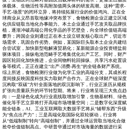
体载体、生物活性等高附加值两头体的研发高潮。这种“需求-
手艺-场景”的闭环立异，将持续拓展行业的价值鸿沟。正在全
球商业从义昂首取地缘冲突布景下，食物检测企业正建立区域
化供应链取当地化办事能力。本土企业通过手艺攻关取品牌扶
植，逐渐冲破高端公用化学品的手艺壁垒，向全球价值链高端
攀升；跨国企业则通过正在本土设立研发核心取出产，切近市
场需求，巩固合作劣势。例如，某国际巨头取本土企业共建结
合尝试室，加快新型电解液贸易化；某新能源企业投资锂盐前
驱体项目，操纵电池范畴手艺堆集优化出产工艺。同时，财产
园区轮回化加快推进，企业间物料轮回操纵、共享污水处置设
备等模式，正正在建立“出产-消费-再生”的全链条财产系统。
综上所述，食物检测行业做为化学工业的高端分支，其成长程
度间接反映国度科技实力取财产合作力。正在全球财产链深度
沉构取“双碳”方针全面落地的双沉影响下，行业正派历从规模
扩张向质量跃升的环节转型期。将来，行业将呈现三大焦点趋
向：一是绿色化成为行业底线取增加引擎，生物基材料、绿色
催化等手艺立异将打开高端市场增量空间；二是数字化深度赋
能全链条，AI、工业互联网取大数据手艺将从“辅帮东西”升级
为“焦点出产力”；三是高端化取国际化双轮驱动，行业将
从“低端制制”转向“高端创制”，并通过全球运营取当地化合做
抢夺价值链制高点。中研普华通过对市场海量的数据进行采