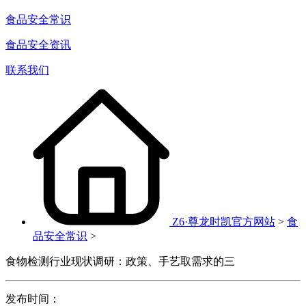
食品安全常识
食品安全资讯
联系我们
Z6·尊龙时凯官方网站
>
食
品安全常识
>
食物检测行业现状调研：政策、手艺取需求的三
发布时间：