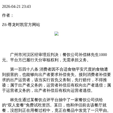
2026-04-21 23:43
作者：
Z6·尊龙时凯官方网站
广州市河汉区经审理后判决：餐饮公司补偿林先生1000
元。平台方已履行天分审核权利，无需承担义务。
第一百四十八条 消费者因不合适食物平安尺度的食物遭
到损害的，也能够向出产者要求补偿丧失。接到消费者补偿要
求的出产运营者，该当实行首负义务制，先行赔付，不得推
诿；属于出产者义务的，运营者补偿后有权向出产者逃偿；属
于运营者义务的，出产者补偿后有权向运营者逃偿。
林先生通过某餐饮点评平台抽中了一家餐饮公司供给
的“双人套餐”免费试吃资历。某日，他和伴侣前去该餐厅就
餐，没想到正在用餐过程中，竟正在餐品中发觉了一只甲由。