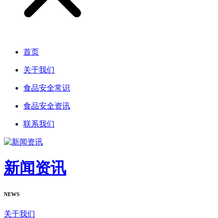
首页
关于我们
食品安全常识
食品安全资讯
联系我们
新闻资讯
NEWS
关于我们