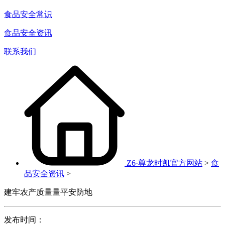
食品安全常识
食品安全资讯
联系我们
Z6·尊龙时凯官方网站
>
食
品安全资讯
>
建牢农产质量量平安防地
发布时间：