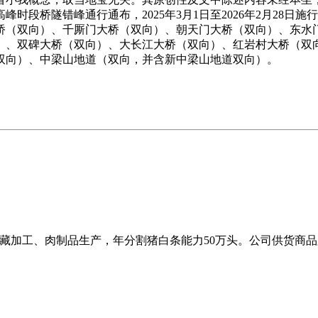
时段桥隧错峰通行通布，2025年3月1日至2026年2月28
桥（双向）、千厮门大桥（双向）、朝天门大桥（双向）、东水
）、双碑大桥（双向）、大长江大桥（双向）、红岩村大桥（双
双向）、中梁山地道（双向，并含新中梁山地道双向）。
冷藏加工、肉制品生产，年分割猪白条能力50万头。公司供货商