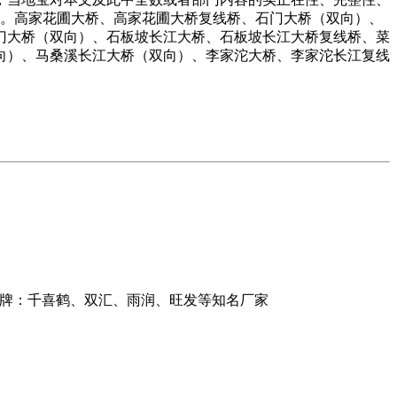
日施行。高家花圃大桥、高家花圃大桥复线桥、石门大桥（双向）、
门大桥（双向）、石板坡长江大桥、石板坡长江大桥复线桥、菜
向）、马桑溪长江大桥（双向）、李家沱大桥、李家沱长江复线
品牌：千喜鹤、双汇、雨润、旺发等知名厂家