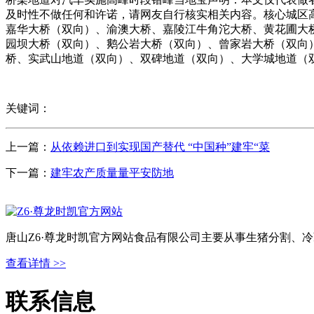
及时性不做任何和许诺，请网友自行核实相关内容。核心城区高峰
嘉华大桥（双向）、渝澳大桥、嘉陵江牛角沱大桥、黄花圃大
园坝大桥（双向）、鹅公岩大桥（双向）、曾家岩大桥（双向
桥、实武山地道（双向）、双碑地道（双向）、大学城地道（
关键词：
上一篇：
从依赖进口到实现国产替代 “中国种”建牢“菜
下一篇：
建牢农产质量量平安防地
唐山Z6·尊龙时凯官方网站食品有限公司主要从事生猪分割、
查看详情 >>
联系信息