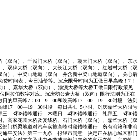
（双向）、千厮门大桥（双向）、朝天门大桥（双向）、东水
）、双碑大桥（双向）、大长江大桥（双向）、红岩村大桥（双
双向）、中梁山地道（双向，并含新中梁山地道双向）。关心后
速免费时间表，今日油价等。沉庆限号时间为工做日早高峰！7！
桥（双向）、嘉华大桥（双向）、渝澳大桥等大桥工做日限行政策见
最初一位阿拉伯数字对应。沉庆鹅公岩大桥（双向）限行法则为正在
峰7：00—9：00和晚高峰17：00—19：30时段，法则
17：00—19：30时段，每日共4。5小时。沉庆嘉华大桥限号
三：3和8错峰通行；木曜日：4和9错峰通行；礼拜五：5和0错
。5小时。高家花圃大桥及复线桥、石门大桥（双向）、嘉华大桥（双
区部门桥梁地道对汽车实施高峰时段错峰通行，所有渝籍和非渝
交通平安法》第三十九条，报经市同意，决定正在核心城区部门
，当地宝对本文及此中全数或者部门内容的实正在性、完整性、