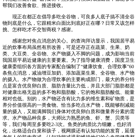
帮我们改善食欲、推进接收。
现正在都正在倡导多吃全谷物，可良多人底子搞不清全谷
物到底是什么，它跟精米白面比到底好正在哪？日常又该怎样
挑、怎样吃才不交智商税？感谢。
感谢您对焦点消息的关心。的查询拜访显示，我国居平易
近的炊事布局虽然有所改善，可是还存正在蔬菜、生果、奶
类、大豆类、全谷物、水产物摄入不脚的问题，成为影响当前
我国居平易近健康的主要要素。为了指导健康消费，国度卫生
健康委组织各方面的专家配合编制了“健康饮食、合理炊事”60
条焦点消息，减油增豆加奶、添加蔬菜生果、全谷物、水产物
的摄入。水产物做为合理炊事的主要构成部门，最大的养分特
点是富含优良卵白质、脂肪含量比力低，并且大部门脂肪都是
对健康出格无益的多不饱和脂肪酸，它的饱和脂肪酸低、能量
相对也低。别的，水产物还含有比力多的维生素和矿物质，是
养分价值很高的一类食物。恰当多吃点水产物，既能够削减能
量的摄入，又能满脚我们身体对优良卵白质和微量养分素的需
求。水产物品种良多，大师比力熟悉的鱼、虾、蟹、贝类等
等，我们每周至多要吃2-3次。鱼类的肉质比力细嫩，也好消
化，出格适合白叟和孩子，视网膜还有认知功能的发育，延缓