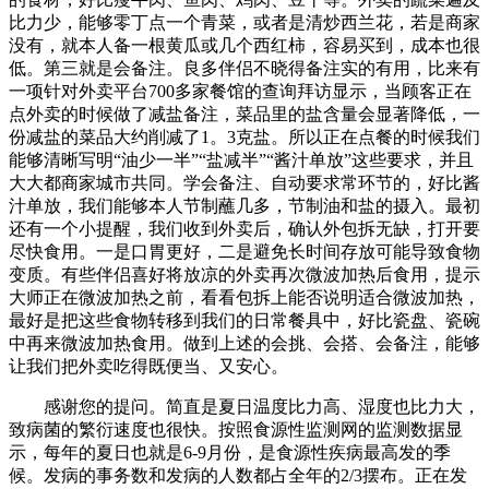
比力少，能够零丁点一个青菜，或者是清炒西兰花，若是商家
没有，就本人备一根黄瓜或几个西红柿，容易买到，成本也很
低。第三就是会备注。良多伴侣不晓得备注实的有用，比来有
一项针对外卖平台700多家餐馆的查询拜访显示，当顾客正在
点外卖的时候做了减盐备注，菜品里的盐含量会显著降低，一
份减盐的菜品大约削减了1。3克盐。所以正在点餐的时候我们
能够清晰写明“油少一半”“盐减半”“酱汁单放”这些要求，并且
大大都商家城市共同。学会备注、自动要求常环节的，好比酱
汁单放，我们能够本人节制蘸几多，节制油和盐的摄入。最初
还有一个小提醒，我们收到外卖后，确认外包拆无缺，打开要
尽快食用。一是口胃更好，二是避免长时间存放可能导致食物
变质。有些伴侣喜好将放凉的外卖再次微波加热后食用，提示
大师正在微波加热之前，看看包拆上能否说明适合微波加热，
最好是把这些食物转移到我们的日常餐具中，好比瓷盘、瓷碗
中再来微波加热食用。做到上述的会挑、会搭、会备注，能够
让我们把外卖吃得既便当、又安心。
感谢您的提问。简直是夏日温度比力高、湿度也比力大，
致病菌的繁衍速度也很快。按照食源性监测网的监测数据显
示，每年的夏日也就是6-9月份，是食源性疾病最高发的季
候。发病的事务数和发病的人数都占全年的2/3摆布。正在发