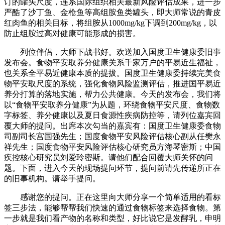
订的罐头尺度，连系国际组织相关最新风险评估成果，进一步
严酷了沙丁鱼、金枪鱼等高组胺鱼类罐头，即大师常说的青皮
红肉鱼的相关目标，将组胺从1000mg/kg下调到200mg/kg，以
防止组胺过高对健康可能形成的损害。
列位伴侣，大师下战书好。欢送加入国度卫生健康委旧事
发布会。食物平安取养分健康关系千家万户的平易近生福祉，
也关系全平易近健康本质的提拔。国度卫生健康委持续完美食
物平安取尺度的系统，强化食物风险监测评估，推进国平易近
养分打算的落地实施，帮力公共健康。今天的发布会，我们将
以“食物平安取养分健康”为从题，环绕食物平安尺度、食物数
字标签、养分健康以及夏日食源性疾病防控等，请列位嘉宾回
覆大师的提问。出席本次勾当的嘉宾有：国度卫生健康委食物
司副司长宫国强先生；国度食物平安风险评估核心副从任樊永
祥先生；国度食物平安风险评估核心研究员方海琴密斯；中国
疾控核心研究员刘爱玲密斯。请他们配合回覆大师关怀的问
题。下面，进入今天的现场提问环节，提问前请先传递所正在
的旧事机构。请举手提问。
感谢您的提问。正在这里向大师分享一个简单适用的看标
签三步法，能够帮帮我们快速的通过食物标签来选择食物。第
一步就是我们看产物的名称和类型，好比说它是发酵乳，申明