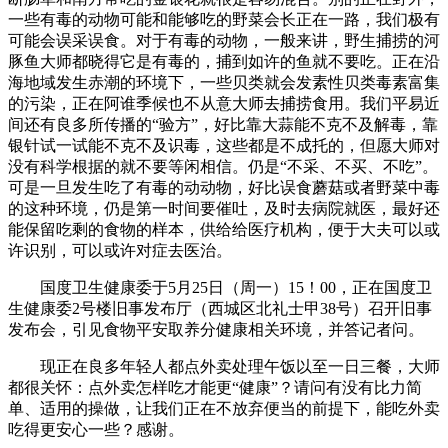
一些有毒的动物可能和能够吃的野菜会长正在一路，我们极有
可能会误采误食。对于有毒的动物，一般来讲，野生捕捞的河
豚鱼大师都晓得它是有毒的，捕到如许的鱼就不要吃。正在沿
海地域发生赤潮的环境下，一些贝类就会发素性贝类毒素富集
的污染，正在阿谁季候也不从意大师去捕捞食用。我们平易近
间还有良多所传播的“验方”，好比靠大蒜能不克不及解毒，靠
银针试一试能不克不及识毒，这些都是不成托的，但愿大师对
没有科学根据的就不要等闲相信。仍是“不采、不买、不吃”。
可是一旦发生吃了有毒的动动物，好比误食蘑菇或者野菜中毒
的这种环境，仍是第一时间要催吐，及时去病院就医，最好还
能保留吃剩的食物的样本，供给给医疗机构，便于大夫可以或
许识别，可以或许对症去医治。
国度卫生健康委于5月25日（周一）15！00，正在国度卫
生健康委2号楼旧事发布厅（西城区北礼士甲38号）召开旧事
发布会，引见食物平安取养分健康相关环境，并答记者问。
现正在良多年轻人都点外卖处理午饭以至一日三餐，大师
都很关怀：点外卖怎样吃才能更“健康”？请问有没有比力简
单、适用的操做，让我们正在不放弃便当的前提下，能吃外卖
吃得更安心一些？感谢。