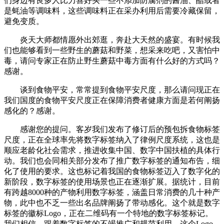
们身边有良多人比力喜好买一些不添加防腐剂的酱油、醋或者
是蚝油等调味料，这些调味料正在采办利用后需要冷藏保留，
避免变质。
炎天大师都情愿外出郊逛，奔赴大天然的盛宴。有时候我
们也能够看到一些野生的蘑菇和野菜，想采来吃吧，又害怕中
毒，请问专家正在防止野生蘑菇中毒方面有什么好的方式吗？
感谢。
谈到食物平安，常常提到食物平安尺度，那么请问现正在
我们国度的食物平安尺度正在保障消费者健康方面是若何阐扬
感化的？感谢。
感谢您的提问。客岁我们发布了修订后的预包拆食物标签
尺度，正在全球率先将数字标签纳入了律例尺度系统，这也是
顺应老龄化社会需求，推进收集中国、数字中国扶植的具体行
动。我们也会同相关部分发布了推广数字标签的通知布告，细
化了使用的要求。这也标记着我国的食物标签迈入了数字化的
新阶段，数字标签的使用场景也正在逐渐扩展。据统计，目前
有跨越8000种的产物利用数字标签，涵盖日常消费的几十种产
物，此中也不乏一些出名品牌阐扬了带动感化。这个就是数字
标签的徽标Logo，正在二维码有一个特地的数字标签标记。
我们相信，跟着数字标签的不竭推广和规范利用，这个Logo