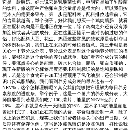
它是一款酸奶。好比说它是乳酸菌饮料，申明它是加了乳酸菌
的饮料，像这两种产物卵白质含量相差是很大的，所以我们按
照本人的需要来采办。第二步是配料表，配料排位越靠前，它
的含量就越高，举个例子，好比我们想买一个鸡肉腊肠，就看
正在配料鸡肉是不是排正在第一位，除了鸡肉之外还有没有添
加淀粉或者其他的成分。正在这里还提示一些对食物过敏的伴
侣，好比配料大豆、花生、鸡蛋这些常见的致敏原是会以夺目
的体例标识的，我们正在采办的时候也要留意。第三步就是要
关心一下养分成分表，养分成分表是对这个食物养分特征的描
述，能够说是这个食物的养分成就单。我们看养分成分表的时
候，要沉点关心的是能量、碳水化合物、脂肪、卵白质和钠，
现正在新版的养分标签尺度还要求强制标识的是饱和脂肪和
糖，若是这个食物正在加工过程顶用了氢化油脂，还会强制标
识出反式脂肪酸。我们看到养分成分表的最左边有一个
NRV%，这个怎样理解呢？其实我们能够把它理解为每日养分
素额度的进度条。举个例子，这是一个薯片的养分成分表，大
师能够看到若是我们吃了100g薯片，能量的NRV%达到了
26%，差不多就是今天一天能量的26%，差不多1/4的能量额度
曾经用完了，我们正在其他的从食、零食就要胁制一点，除了
以上的这些消息，现实上我们消费者还要关心的出产日期、保
质期还有储存体例，该当是冷藏保留仍是冷冻保留。好比说我