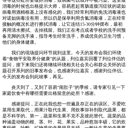
等等这些处所要做好消毒，致病菌可以或许不被污染。这里做
消毒的时候也出格提示大师，容易惹起胃肠道腹泻症状的诺如
病毒用酒精根基上没有感化的，我们经常利用的免洗消毒液也
对诺如病毒没有用，所以仍是保举利用含氯消毒液，正在经常
接触的概况长进行擦拭消毒，让它连结15-30分钟摆布，最初
再用清水擦拭、去掉残留。我们正在考点或者学校的洗手间预
备充脚的洗手液，指导考生经常洗手，养成优良的卫生习惯，
他们的身体健康。
我们的现场提问环节就到这里。今天的发布会我们环绕
着“食物平安取养分健康”的从题，列位嘉宾回覆了列位伴侣的
提问，接下来我们还将继续环绕相关社会关心和群众关怀的话
题召开系列的旧事发布会，也感谢列位嘉宾，感谢列位伴侣。
今天的发布会到此竣事，再见。
炎天到了，又到了容易“闹肚子”的季候，请专家引见一下
家庭饮食中有哪些需要出格留意的处所？感谢。
感谢提问，正在此我也想一些遍及存正在的误区。不爱吃
菜用生果取代，用果汁取代生果、用炊事弥补剂取代蔬果，都
是不科学的。第一，蔬菜和生果不克不及彼此替代。蔬菜的品
种涵盖动物的根、茎、叶、花、果实，品种愈加丰硕，它的炊
事纤维、叶酸、矿物质的含量很是丰硕，一般比生果的含量要