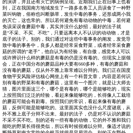
的演讲，并且还有灭亡的病例呈现。近期我们正在旧事上也看
到，正在我国南方地域发生了一路多名务工人员误食了一种野
菜叫钩吻，俗称也叫断肠草，发生中毒的事务，还形成两小我
的灭亡，这也常的。所以若何避免有毒动动物的中毒，若何避
免误采误食蘑菇中毒，其实并没什么妙招，最好的法子就
是“不采、不买、不吃”，只要远离本人不认识的动动物，才是
底子的法子。别的，我们通过对这些中毒事务的阐发，发觉导
致中毒的事务中，良多人都是经常采食野菜，或者经常采食蘑
菇的所谓的“老手”，他自认为有经验，有自傲，感觉本人可以
或许辨识什么样的蘑菇是有毒的仍是没有毒的。但现实上据领
会，正在中国分布的蘑菇品种大要有660多种，有毒的蘑菇和
没有毒的蘑菇，仅从外不雅上靠常难以分辩的。我们正在国度
食物平安风险评估核心网坐上有一个科普文章，内容是若何识
别有毒的野菜和有毒的蘑菇，这里有一个图片，就是让大师去
猜，图片里面这三个，哪个是有毒的，哪个是能够吃的，现实
上按照我们泛泛的经验，看起来像能够吃的，长得像人工栽培
的蘑菇可能会有剧毒。按照我们的常识，看起来像有毒的蘑
菇，反倒可能是能够吃的。这里面其实也没什么尺度谜底，从
外不雅上底子分辩不出来。最好的法子，仍是对不认识的蘑菇
不采不买不吃。别的还有一些有毒的动物，它的外不雅和我们
能吃的野菜长得很类似，所以有时候很难以分辩。像适才说的
断肠草和南方常吃的金银花就很是容易混合。别的正在野外，