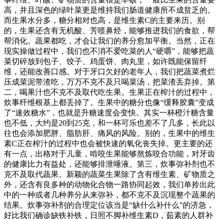
高，并且深色的绿叶菜更是维持我们肠道健康所不成贫乏的。
而生果水分多，糖分相对也高，是维生素C的主要来历。别
的，生果还含有无机酸、芳喷鼻烃，能够推进我们的食欲，帮
帮消化。蔬果都吃，才会让我们的养分愈加平衡。当然，正在
现实操做过程中，我们也不消不爱吃菜的人“硬嚼”，能够把蔬
菜切碎放到包子、饺子、鸡蛋饼、肉丸里，如许既能保留纤
维，还能改善口感。对于牙口欠好的老年人，我们把蔬菜煮烂
压成菜泥带渣吃，万万不克不及只喝菜汤，把菜渣丢弃掉。第
二，喝果汁也不克不及取代吃生果。生果正在榨汁的过程中，
炊事纤维根基上都丢掉了。生果中的糖分也像“缓释胶囊”变成
了“速效糖水”，也就是升糖速度会变快。其实一杯橙汁糖含量
也不低，大约是20到25克，和一杯可乐也差不了几多，长此以
往也会添加肥胖、脂肪肝、痛风的风险。别的，生果中的维生
素C正在榨汁的过程中也会被快速的氧化丧失掉。更主要的还
有一点，出格对于儿童，啃咬生果能够熬炼咬合功能，对牙齿
的健康比力有益处，还能够排泄唾液。第三，炊事弥补剂也不
克不及取代蔬果。新颖的蔬菜生果除了含有维生素、矿物质之
外，还含有良多种的动物化合物一路协同起效，我们单拎出此
中的一种或者几种养分从来弥补，都不克不及沉现整个蔬果的
结果。炊事弥补剂的合理定位该当是“缺什么补什么”的济急，
好比我们确诊缺铁补铁，日照不脚补维生素D，茹素的人群补