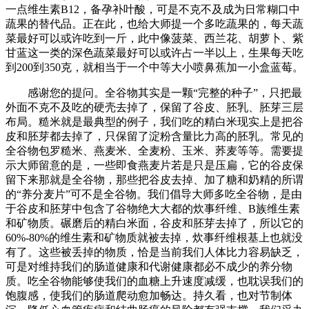
一点维生素B12，备孕补叶酸，可是不克不及成为日常糊口中
蔬果的替代品。正在此，也给大师提一个多吃蔬果的，每天蔬
菜最好可以或许吃到一斤，此中像菠菜、西兰花、胡萝卜、紫
甘蓝这一类的深色蔬菜最好可以或许占一半以上，生果每天吃
到200到350克，就相当于一个中等大小喷鼻蕉加一小盒蓝莓。
感谢您的提问。全谷物其实是一颗“完整的种子”，只把最
外面不克不及吃的硬壳去掉了，保留了谷皮、胚乳、胚芽三层
布局。糙米就是最典型的例子，我们吃的精白米现实上是把谷
皮和胚芽都去掉了，只保留了淀粉含量比力高的胚乳。常见的
全谷物包罗糙米、燕麦米、全麦粉、玉米、荞麦等等。需要提
示大师留意的是，一些即食燕麦片若是只是压扁，它的谷皮保
留下来那就是全谷物，那些把谷皮去掉、加了糖和奶精的所谓
的“养分麦片”可不是全谷物。我们倡导大师多吃全谷物，是由
于谷皮和胚芽中包含了谷物绝大大都的炊事纤维、B族维生素
和矿物质。碾磨后的精白米面，谷皮和胚芽去掉了，所以它的
60%-80%的维生素和矿物质就被去掉，炊事纤维根基上也就没
有了。这些被丢掉的物质，恰是当前我们人体比力容易缺乏，
可是对维持我们的肠道健康和代谢健康都必不成少的养分物
质。吃全谷物能够使我们的血糖上升速度减缓，也耽误我们的
饱腹感，使我们的肠道爬动愈加畅达。持久看，也对节制体