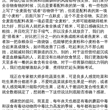
沉、降低心血管疾病和结曲肠癌的风险都有强支撑。我们采办
全谷物食物的时候，沉点是要看配料表的第一项，有一些包拆
上写了“全麦面包”或者“谷物饼干”的，但若是配料表的第一项
是“小麦粉”，后面只加了一点麸皮，这个不是全谷物。实正的
全麦面包配料表第一项必需是“全麦粉”。大师可能都晓得糙米
比力好，所以有人就把从食全换成了糙米，可是口感确实比力
粗拙，并且吃完了肚子缩气，所以没多久就放弃了。我们的
是“搭着来”，好比把三分之一的白米换成糙米或者燕麦米，或
者加一把杂粮杂豆一路烧饭，也能够把全麦粉和小麦粉各一半
合起来蒸成馒头，如许既改善了口感，吃起来比力不那么粗
拙，还能减轻我们胃肠道的压力。别的，对于这些曾经超沉或
者是血糖偏高的人，若是没有出格的饮食禁忌，我们更激励每
天至多有一餐的从食含有全谷物。对于一些胃肠功能比力弱的
人，我们也能够激励从少量、煮得软烂起头测验考试。
现正在专家都大师多吃蔬菜生果，可是良多人感觉吃菜和
吃生果养分都差不多，不爱吃蔬菜就多吃生果是一样的，或者
有人感觉喝果汁能取代吃生果，还有人干脆说吃复合维生素片
就全数都搞定了，想就教一下这些说法到底能否准确？感谢。
感谢您的提问。简直是，每年炎天也都是有毒的蘑菇中毒
和误食有毒动动物而中毒比力高发的季候，每年都有如许中毒