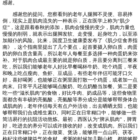
感谢。
感谢您的提问。您察看到的老年人腿脚不灵便、容易摔
倒，现实上是肌肉流失的一种表示，正在医学上称为“肌少
症”，这是跟着春秋的添加，肌肉会慢慢的变少，肌肉力量也
慢慢的削弱，就表示出腿脚发软、走变慢、起身吃力，以至添
加颠仆的风险。比来，国度卫生健康委发布了《肌少症食养指
南》，这个指南里提出了几个要点，起首要摄入卵白质，肉蛋
奶的卵白质含量高，所以老年人每餐至多选择一种肉蛋奶来弥
补。对于肌肉合成最主要的就是卵白质，并且要分离到三餐来
吃，所以我们能够老年人好比早餐喝杯牛奶、吃个鸡蛋，半夜
和晚上吃点瘦肉、鱼虾、豆成品，有些老年伴侣可能牙口欠
好，喜好喝粥，也能够正在粥里面打散一个鸡蛋，或者加一点
肉末。日常平凡还能够喝点酸奶、吃点奶酪当加餐。第二是要
吃一些“滋长肌肉”的食物，好比牛肉、奶成品等，这些食物里
面都含有丰硕的亮氨酸，亮氨酸等养分成分是能够帮帮身体合
成肌肉的，老年伴侣每天有点户外活动，出去晒晒太阳，也能
够帮帮我们合成维生素D。同时正在日常糊口中，能够做一些
简洁易行的抗阻活动熬炼。最初，西医认为“脾从肌肉”，脾胃
好，吃进去的养分可以或许接收的好，改变成肌肉。所以我们
正在日常糊口中，正在做菜、煲汤，能够用一点山药、茯苓、
枸杞这些健脾益气的食材，煮粥的时候加几颗山楂，都能够帮