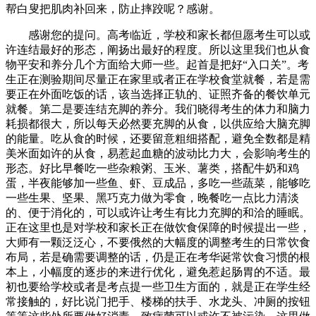
帮白叟把肌肉补回来，防止摔跤呢？感谢。
感谢您的提问。高考临近，学校和家长都但愿考生可以或
许连结最好的形态，阐扬出最好的程度。所以这里我们也从食
物平安和养分几个方面给大师一些。起首是把好“入口关”。考
生正在测验期间尽量正在家里或者正在学校食堂就餐，若是需
要正在外面吃饭的话，该当选择正轨的、证照齐备的餐饮单元
就餐。第二是要连结充脚的养分。我们晓得考生的体力和脑力
耗损都很大，所以每天必然要充脚的从食，以供应给大脑充脚
的能量。吃从食的时候，还要留意粗细搭配，避免全数都是精
美米面如许的从食，易惹起血糖的波动比力大，会影响考生的
形态。好比早餐吃一些杂粮粥、玉米、薯类，搭配牛奶和鸡
蛋，半夜能够加一些鱼、虾、豆成品，多吃一些蔬菜，能够吃
一些生果、坚果、黑巧克力做为零食，晚餐吃一点比力清淡
的、便于消化的，可以或许让考生有比力充脚的和洽的睡眠。
正在这里也是对学校和家长正在做饮食保障的时候提出一些，
大师有一颗泛泛心，不要俄然的大幅度的调整考生的日常饮食
布局，若是确需要调整的话，仍是正在考华诞常饮食习惯的根
本上，小幅度的逐步的来进行优化，避免惹起肠胃的不适。最
初也要给学校或者是考点提一些卫生方面的，就是正在学生经
常接触的，好比说门把手、楼梯的扶手、水龙头、冲厕的按钮