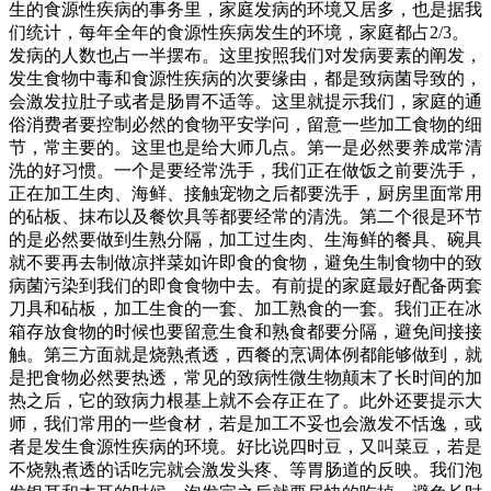
生的食源性疾病的事务里，家庭发病的环境又居多，也是据我
们统计，每年全年的食源性疾病发生的环境，家庭都占2/3。
发病的人数也占一半摆布。这里按照我们对发病要素的阐发，
发生食物中毒和食源性疾病的次要缘由，都是致病菌导致的，
会激发拉肚子或者是肠胃不适等。这里就提示我们，家庭的通
俗消费者要控制必然的食物平安学问，留意一些加工食物的细
节，常主要的。这里也是给大师几点。第一是必然要养成常清
洗的好习惯。一个是要经常洗手，我们正在做饭之前要洗手，
正在加工生肉、海鲜、接触宠物之后都要洗手，厨房里面常用
的砧板、抹布以及餐饮具等都要经常的清洗。第二个很是环节
的是必然要做到生熟分隔，加工过生肉、生海鲜的餐具、碗具
就不要再去制做凉拌菜如许即食的食物，避免生制食物中的致
病菌污染到我们的即食食物中去。有前提的家庭最好配备两套
刀具和砧板，加工生食的一套、加工熟食的一套。我们正在冰
箱存放食物的时候也要留意生食和熟食都要分隔，避免间接接
触。第三方面就是烧熟煮透，西餐的烹调体例都能够做到，就
是把食物必然要热透，常见的致病性微生物颠末了长时间的加
热之后，它的致病力根基上就不会存正在了。此外还要提示大
师，我们常用的一些食材，若是加工不妥也会激发不恬逸，或
者是发生食源性疾病的环境。好比说四时豆，又叫菜豆，若是
不烧熟煮透的话吃完就会激发头疼、等胃肠道的反映。我们泡