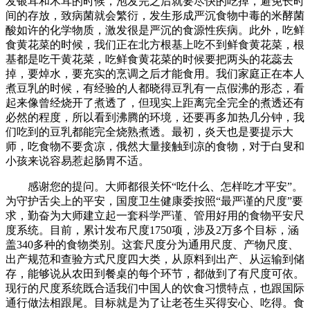
发银耳和木耳的时候，泡发完之后就要尽快的吃掉，避免长时
间的存放，致病菌就会繁衍，发生形成严沉食物中毒的米酵菌
酸如许的化学物质，激发很是严沉的食源性疾病。此外，吃鲜
食黄花菜的时候，我们正在北方根基上吃不到鲜食黄花菜，根
基都是吃干黄花菜，吃鲜食黄花菜的时候要把两头的花蕊去
掉，要焯水，要充实的烹调之后才能食用。我们家庭正在本人
煮豆乳的时候，有经验的人都晓得豆乳有一点假沸的形态，看
起来像曾经烧开了煮透了，但现实上距离完全完全的煮透还有
必然的程度，所以看到沸腾的环境，还要再多加热几分钟，我
们吃到的豆乳都能完全烧熟煮透。最初，炎天也是要提示大
师，吃食物不要贪凉，俄然大量接触到凉的食物，对于白叟和
小孩来说容易惹起肠胃不适。
感谢您的提问。大师都很关怀“吃什么、怎样吃才平安”。
为守护舌尖上的平安，国度卫生健康委按照“最严谨的尺度”要
求，勤奋为大师建立起一套科学严谨、管用好用的食物平安尺
度系统。目前，累计发布尺度1750项，涉及2万多个目标，涵
盖340多种的食物类别。这套尺度分为通用尺度、产物尺度、
出产规范和查验方式尺度四大类，从原料到出产、从运输到储
存，能够说从农田到餐桌的每个环节，都做到了有尺度可依。
现行的尺度系统既合适我们中国人的饮食习惯特点，也跟国际
通行做法相跟尾。目标就是为了让老苍生买得安心、吃得。食