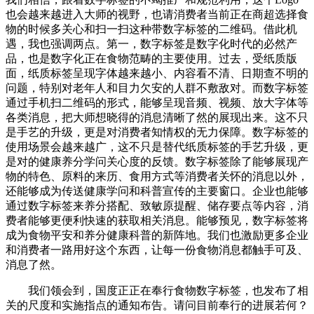
也会越来越进入大师的视野，也请消费者当前正在商超选择食
物的时候多关心和扫一扫这种带数字标签的二维码。借此机
遇，我也强调两点。第一，数字标签是数字化时代的必然产
品，也是数字化正在食物范畴的主要使用。过去，受纸质版
面，纸质标签呈现字体越来越小、内容看不清、日期查不明的
问题，特别对老年人和目力欠安的人群不敷敌对。而数字标签
通过手机扫二维码的形式，能够呈现音频、视频、放大字体等
各类消息，把大师想晓得的消息清晰了然的展现出来。这不只
是手艺的升级，更是对消费者知情权的无力保障。数字标签的
使用场景会越来越广，这不只是替代纸质标签的手艺升级，更
是对的健康养分学问关心度的反馈。数字标签除了能够展现产
物的特色、原料的来历、食用方式等消费者关怀的消息以外，
还能够成为传送健康学问和科普宣传的主要窗口。企业也能够
通过数字标签来养分搭配、致敏原提醒、储存要点等内容，消
费者能够更便利快速的获取相关消息。能够预见，数字标签将
成为食物平安和养分健康科普的新阵地。我们也激励更多企业
和消费者一路用好这个东西，让每一份食物消息都触手可及、
消息了然。
我们领会到，国度正正在奉行食物数字标签，也发布了相
关的尺度和实施指点的通知布告。请问目前奉行的进展若何？