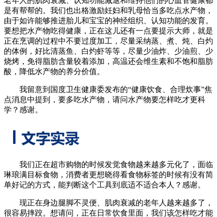
老年人的肌肉衰减、认知功能减退和维持他们的心血管健康都
是有帮帮的。我们也出格激励妊妇和乳母恰当多吃点水产物，
由于如许能够推进胎儿和宝宝的神经组织、认知功能的发育。
要想把水产物吃得健康，正在这儿还有一点要提示大师，就是
正在烹调的过程中不要过度加工，尽量采纳蒸、煮、炖、白灼
的体例，好比清蒸鱼、白灼虾等等，尽量少油炸、少油煎、少
烧烤，免得脂肪含量较着添加，高温还会维生素和不饱和脂肪
酸，降低水产物的养分价值。
我留意到国度卫生健康委发布的“健康饮食、合理炊事”焦
点消息中提到，要多吃水产物，请问水产物要怎样吃才更科
学？感谢。
我们正在超市购物的时候发觉食物越来越多元化了，面临
琳琅满目标食物，消费者更想晓得看食物标签的时候有没有简
单好记的方式，能判断这个工具到底适不适合本人？感谢。
现正在身边腿脚不灵便、肌肉衰减的老年人越来越多了，
很容易摔跤。想请问，正在日常饮食里面，我们该怎样吃才能