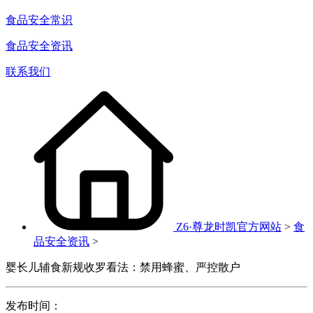
食品安全常识
食品安全资讯
联系我们
Z6·尊龙时凯官方网站
>
食
品安全资讯
>
婴长儿辅食新规收罗看法：禁用蜂蜜、严控散户
发布时间：