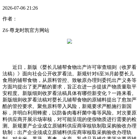
2026-07-06 21:26
作者：
Z6·尊龙时凯官方网站
近日，新版《婴长儿辅帮食物出产许可审查细则（收罗看
法稿）》面向社会公开收罗看法。新规针对6至36月龄婴长儿
食用的辅帮食物，从原料管控、致敏原办理到委托出产义务等
方面均提出了更严酷的要求，旨正在进一步提拔产物质量取平
安程度。新版细则收罗看法稿具体有哪些新变化？一路来看。
新版细则收罗看法稿对婴长儿辅帮食物的原辅料提出了愈加严
酷的管控要求。聚焦原料带入风险，新规要求严酷施行新国
标，并明白利用蜂蜜，以防备肉毒杆菌中毒等风险。对次要原
料供应商开展示场审核，对可能呈现的使假物质进行需要的检
测。新规要产企业成立原辅料供应商审核轨制取采购验收办理
轨制：出产企业须成立原辅料供应商审核取采购验收办理轨
制，对大米、果蔬、畜禽、水产、乳成品及维生素等次要原辅