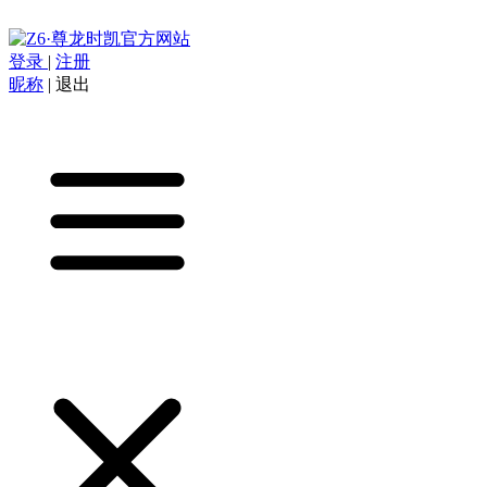
登录
|
注册
昵称
|
退出