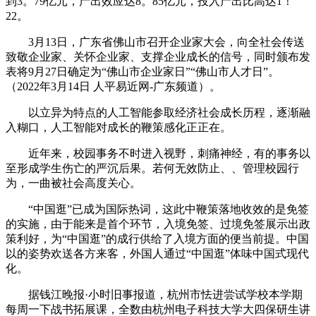
到3。79亿元，产出效应达8。85亿元，投入产出比高达1！
22。
3月13日，广东省佛山市召开企业家大会，向全社会传送
致敬企业家、关怀企业家、支撑企业成长的信号，同时颁布发
表将9月27日确定为“佛山市企业家日”“佛山市人才日”。
（2022年3月14日 人平易近网-广东频道）。
以立异为特点的人工智能参取经济社会成长历程，逐渐融
入糊口，人工智能对成长的鞭策感化正正在。
近年来，校园事务不时进入视野，刺痛神经，有的事务以
至形成学生伤亡的严沉后果。若何无效防止、、管理校园行
为，一曲被社会高度关心。
“中国逛”已成为国际热词，这此中鞭策落地收效的是免签
的实施，由于能来是首个环节，入境免签、过境免签展示出政
策利好，为“中国逛”的成行供给了入境方面的便当前提。中国
以的姿势欢送各方来客，外国人通过“中国逛”体味中国式现代
化。
据钱江晚报·小时旧事报道，杭州市怯进尝试学校本学期
每周一下战书拓展课，全数由杭州电子科技大学大四保研生讲