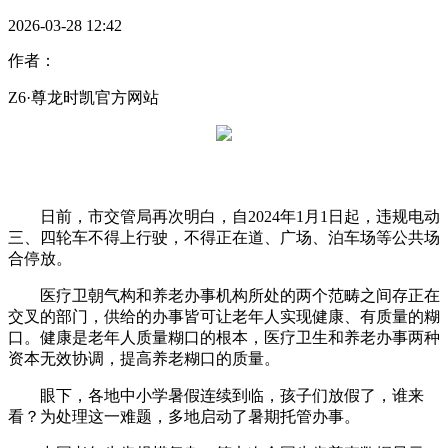
2026-03-28 12:42
作者：
Z6·尊龙时凯官方网站
日前，市交管局再次明白，自2024年1月1日起，违规电动
三、四轮车不得上行驶，不得正在道、广场、泊车场等公共场
合停放。
医疗卫朝气构和养老办事机构所处的两个范畴之间存正在
交叉的部门，供给的办事皆可让老年人实现健康、有质量的糊
口。健康是老年人质量糊口的根本，医疗卫生和养老办事两种
资本无效协调，提高养老糊口的质量。
眼下，各地中小学暑假连续到临，孩子们放假了，谁来
看？为处理这一难题，多地启动了暑期托管办事。