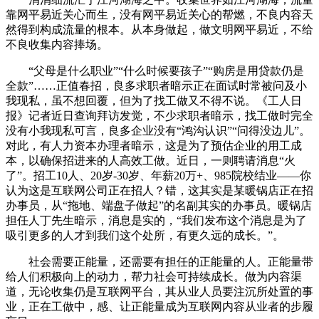
靠网平易近关心而生，没有网平易近关心的帮燃，不良内容天
然得到构成流量的根本。从本身做起，做文明网平易近，不给
不良收集内容捧场。
“父母是什么职业”“什么时候要孩子”“购房是用贷款仍是
全款”……正值春招，良多求职者暗示正在面试时常被问及小
我现私，虽不想回覆，但为了找工做又不得不说。《工人日
报》记者近日查询拜访发觉，不少求职者暗示，找工做时完全
没有小我现私可言，良多企业没有“鸿沟认识”“问得没边儿”。
对此，有人力资本办理者暗示，这是为了预估企业的用工成
本，以确保招进来的人高效工做。近日，一则聘请消息“火
了”。招工10人、20岁-30岁、年薪20万+、985院校结业——你
认为这是互联网公司正在招人？错，这其实是某暖锅店正在招
办事员，从“拖地、端盘子做起”的名副其实的办事员。暖锅店
担任人丁先生暗示，消息是实的，“我们发布这个消息是为了
吸引更多的人才到我们这个处所，有更久远的成长。”。
社会需要正能量，还需要有担任的正能量的人。正能量带
给人们积极向上的动力，帮力社会可持续成长。做为内容渠
道，无论收集仍是互联网平台，其从业人员要注沉所处置的事
业，正在工做中，感、让正能量成为互联网内容从业者的步履