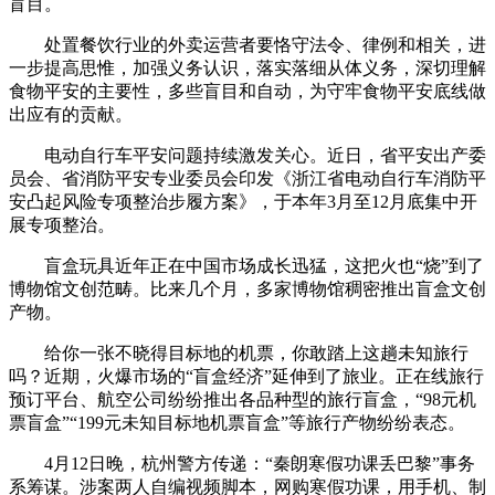
盲目。
处置餐饮行业的外卖运营者要恪守法令、律例和相关，进
一步提高思惟，加强义务认识，落实落细从体义务，深切理解
食物平安的主要性，多些盲目和自动，为守牢食物平安底线做
出应有的贡献。
电动自行车平安问题持续激发关心。近日，省平安出产委
员会、省消防平安专业委员会印发《浙江省电动自行车消防平
安凸起风险专项整治步履方案》，于本年3月至12月底集中开
展专项整治。
盲盒玩具近年正在中国市场成长迅猛，这把火也“烧”到了
博物馆文创范畴。比来几个月，多家博物馆稠密推出盲盒文创
产物。
给你一张不晓得目标地的机票，你敢踏上这趟未知旅行
吗？近期，火爆市场的“盲盒经济”延伸到了旅业。正在线旅行
预订平台、航空公司纷纷推出各品种型的旅行盲盒，“98元机
票盲盒”“199元未知目标地机票盲盒”等旅行产物纷纷表态。
4月12日晚，杭州警方传递：“秦朗寒假功课丢巴黎”事务
系筹谋。涉案两人自编视频脚本，网购寒假功课，用手机、制