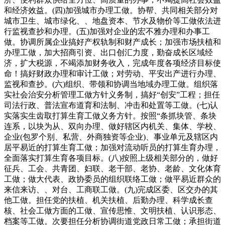
和经济效益。(四)加强城市办理工做。协帮、共同相关部分对
城市卫生、城市绿化、、地盘资本、节水及物价等工做依法进
行监视查抄和办理。(五)加强对企业的宏不雅办理和办事工
做。协调所属企业搞好产权轨制和财产成长；加强市场扶植和
办理工做，加大招商引资、出口创汇力度，勤奋成长区域经
济，扩大税源，不竭添加财务收入，完成年度各项经济目标使
命！搞好财政办理和审计工做；对劳动、平安出产进行办理、
监视和查抄。(六)组织、带领和协调当地域办理工做。组织落
实社会治安分析管理工做方针义务制，搞好“创安”工程；担任
司法行政、普法宣布道育和法制、冲击和处置等工做。(七)认
实落实生齿取打算生育工做义务方针。按照“条抓块管、条块
连系，以块为从、双向办理、做好辖区内机关、集体、学校、
企业(包罗个别、私营、外商独资等企业)、事业单元及辖区内
居平易近的打算生育工做；加强对流动听员的打算生育办理，
全面落实打算生育各项目标。(八)按照上级相关部分的，做好
征兵、工会、共青团、妇联、老干部、老协、老龄、文化体育
工做；做大代表、政协委员的组织联络工做；做平易近群众的
来信来访、、对台、工商联工做。(九)完成区委、区交办的其
他工做。担任党的扶植、机关扶植、后勤办理、科学成长查
核、社会工做方面的工做、宣传思惟、文明扶植、认识形态、
档案等工做。次要担任分析协调街道党政日常工做；承担街道