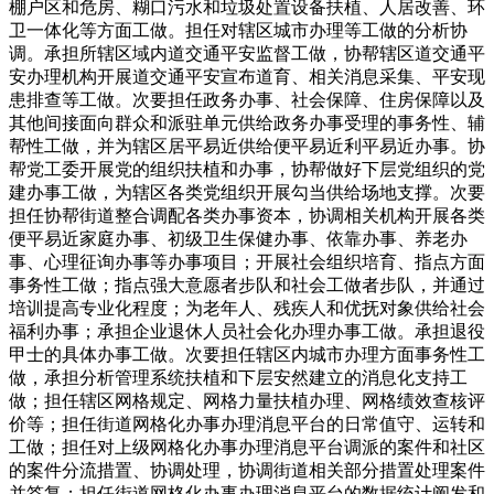
棚户区和危房、糊口污水和垃圾处置设备扶植、人居改善、环
卫一体化等方面工做。担任对辖区城市办理等工做的分析协
调。承担所辖区域内道交通平安监督工做，协帮辖区道交通平
安办理机构开展道交通平安宣布道育、相关消息采集、平安现
患排查等工做。次要担任政务办事、社会保障、住房保障以及
其他间接面向群众和派驻单元供给政务办事受理的事务性、辅
帮性工做，并为辖区居平易近供给便平易近利平易近办事。协
帮党工委开展党的组织扶植和办事，协帮做好下层党组织的党
建办事工做，为辖区各类党组织开展勾当供给场地支撑。次要
担任协帮街道整合调配各类办事资本，协调相关机构开展各类
便平易近家庭办事、初级卫生保健办事、依靠办事、养老办
事、心理征询办事等办事项目；开展社会组织培育、指点方面
事务性工做；指点强大意愿者步队和社会工做者步队，并通过
培训提高专业化程度；为老年人、残疾人和优抚对象供给社会
福利办事；承担企业退休人员社会化办理办事工做。承担退役
甲士的具体办事工做。次要担任辖区内城市办理方面事务性工
做，承担分析管理系统扶植和下层安然建立的消息化支持工
做；担任辖区网格规定、网格力量扶植办理、网格绩效查核评
价等；担任街道网格化办事办理消息平台的日常值守、运转和
工做；担任对上级网格化办事办理消息平台调派的案件和社区
的案件分流措置、协调处理，协调街道相关部分措置处理案件
并答复；担任街道网格化办事办理消息平台的数据统计阐发和