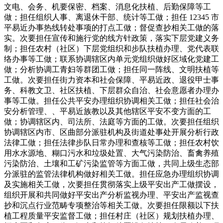
文电、会务、机要保密、档案、消息化扶植、后勤保障等工
做；担任组织人事、离退休干部、统计等工做；担任 12345 市
平易近办事热线转处事项的打点工做；督促查抄相关工做的落
实。次要担任宣传和施行党的线方针政策，落实下层党建义务
制；担任农村（社区）下层党组织和步队扶植办理、党代表联
络办事等工做；联系协调辖区内单元党组织做好区域化党建工
做；分析协调工青妇等群团工做；担任同一阵线、文明扶植等
工做。次要担任街力资本和社会保障、平易近政、退役甲士事
务、科教文卫、社区扶植、下层群众自治、社会意愿者办理办
事等工做。担任公共平安办理组织协调相关工做；担任社会治
安分析管理、、平易近族教以及其他辖区平安不变方面的工
做；协调辖区内、司法所、法庭等方面的工做。次要担任组织
协调辖区内市、区曲部分派驻机构及街道处事处开展分析行政
法律工做；担任法律步队日常办理和查核等工做；担任农村饮
用水水源地、糊口污水和垃圾处置、大气污染防治、畜禽养殖
污染防治、土壤和工矿污染监管等方面工做，共同上级生态部
分派驻的监管法律机构做好相关工做。担任应急办理组织协调
及实施相关工做，次要担任贯彻落实上级平安出产工做摆设，
组织开展和共同做好平安出产分析监视办理、平安出产监视查
抄和沉点行业范畴专项整治等相关工做。次要担任限额以下扶
植工程质量平安监督工做；担任村庄（社区）规划扶植办理、