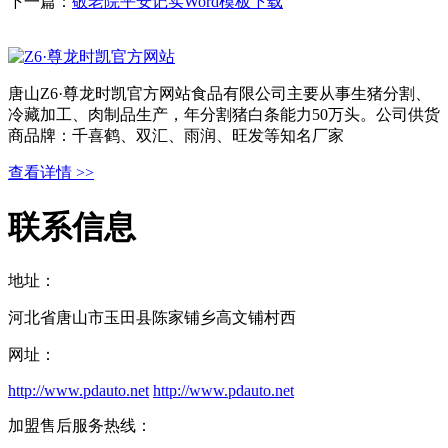
下一篇：
敬老院平安记实Word模板下载
唐山Z6·尊龙时凯官方网站食品有限公司主要从事生猪分割、
冷藏加工、肉制品生产，年分割猪白条能力50万头。公司供货
商品牌：千喜鹤、双汇、雨润、旺发等知名厂家
查看详情 >>
联系信息
地址：
河北省唐山市玉田县陈家铺乡高文铺村西
网址：
http://www.pdauto.net
http://www.pdauto.net
加盟售后服务热线：