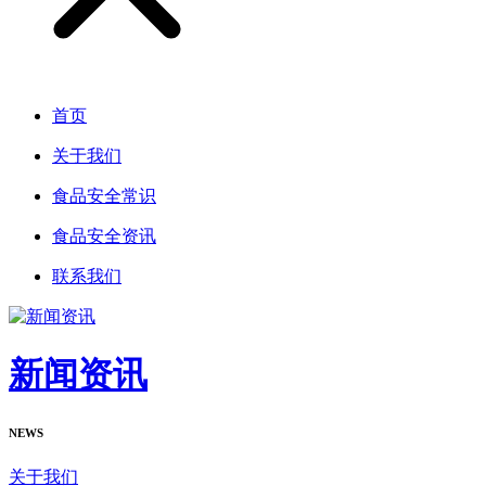
首页
关于我们
食品安全常识
食品安全资讯
联系我们
新闻资讯
NEWS
关于我们