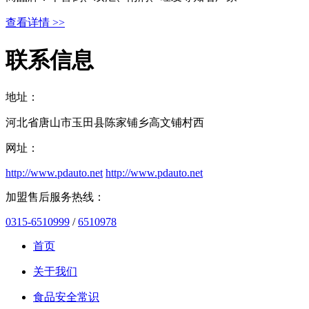
查看详情 >>
联系信息
地址：
河北省唐山市玉田县陈家铺乡高文铺村西
网址：
http://www.pdauto.net
http://www.pdauto.net
加盟售后服务热线：
0315-6510999
/
6510978
首页
关于我们
食品安全常识