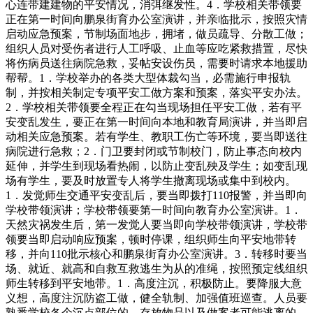
心连带建建物的平安情况，消弭继发性。4．学校相关带领要
正在第一时间向鹏泉街育办公室演讲，并亲临批示，按照灾情
启动应急预案，节制场面地步，拥堵，做员疏导、分散工做；
组织人员对受伤者进行人工呼吸、止血等应吃紧救措置，尽快
将伤病员送往病院急救，妥帖安设伤员，需要时请求本地援助
帮帮。1．学校举办的各类大型体裁勾当，必需施行申报轨
制，并按相关制定专项平安工做方案和预案，落实平安办法。
2．学校相关带领要全程正在勾当现场担任平安工做，若有平
安变乱发生，要正在第一时间向本地和教育局演讲，并当即启
动相关应急预案。若有学生、教职工伤亡等环境，要当即送往
病院进行急救；2．门卫要封闭或节制校门，防止事态向校内
延伸，并学生到现场看热闹，以防止变乱殃及学生；如变乱现
场有学生，要及时放置专人将学生撤离现场或集中到校内。
1．发觉师生交通平安变乱后，要当即拨打110报警，并当即向
学校带领演讲；学校带领要第一时间向教育办公室演讲。1．
天然灾祸发生后，第一发觉人要当即向学校带领演讲，学校带
领要当即启动响应预案，顿时停课，组织师生向平安地带转
移，并向110批示核心和鹏泉街育办公室演讲。3．转移时要当
场、就近、就高和自救互救逃生为从的准绳，按照预定线组织
师生转移到平安地带。1．高度注沉，积极防止。要降服大意
义想，高度注沉防盗工做，健全轨制、加强值班巡查。人员要
熟悉学校各个沉点部位的、存放物品以及做案者可能逃离的