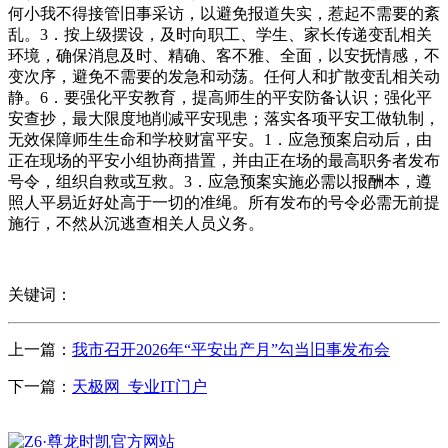
何小我不得接管旧事采访，以避免报道失实，惹起不需要的紊
乱。3．按上级摆设，及时向职工、学生、家长传递变乱相关
环境，确保消息及时、精确、客不雅、全面，以安抚情感，不
变次序，避免不需要的发急和动荡。任何人和扩散变乱相关动
静。6．要强化平安教育，提高师生的平安防备认识；强化平
安查抄，最大限度地削减平安现患；落实各项平安工做轨制，
无效保障师生生命和学校财富平安。1．应急预案启动后，由
正在现场的平安小组协商措置，并由正在场的最高职务者发布
号令，组织自救或互救。3．应急预案实施必需以报酬本，遵
照人平易近好处高于一切的准绳。所有发布的号令必需无前提
施行，不然从沉逃查相关人员义务。
关键词：
上一篇：
我市召开2026年“平安出产月”勾当旧事发布会
下一篇：
天极网_专业IT门户