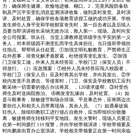
力，确保师生健康、欢愉地进修、糊口。2．完美风险防备轨
制及严沉平安变乱消息监测演讲收集，做到及时发觉、及时演
讲、及时处置，确保学校各项教育讲授工做的成功开展。学校
发生师生人身平安和学校财富丧失时，第一目击者以及后续人
员要当即演讲校长采纳无效办法，救人第一，现场。及时向安
全公司报案。班从任、当堂上课教师是班级学生平安的第一义
务人，对本班级因不测变乱而学生具体担任。当日值班带领担
任指点、帮帮班从任处置。①加强文明礼貌教育，严禁师生正
在外惹事，排查化解矛盾胶葛，杜绝侵害变乱发生。 ②加强
门卫保安工做，外来人员未经答应，学校门卫（保安人员）不
得放行。（2）应急预案：①校外人员未经答应闯入校园者，
学校门卫（保安人员）应及时将其出学校，并向其发出。②学
校内发觉不良袭击、等侵害时，门卫、保安及学校教职工应判
断采纳一切需要的侵占办法将其、，120请求援帮。③对受伤
师生及时送病院救治。 ④阐发变乱缘由，及时处置。（4）如
是斗殴事务，除敏捷节制场合排场、平息事态外，应将两边次
要担任人和相关人员带离现场，其余人员。（7）如遇暴徒疯
狂伤人，除组织教职工进行侵占自救外，应当即组织分散撤
离，敏捷将师生转移到平安地段。发生火警时，现场人员要正
在第一时间拨打 119 报警，并向学校带领演讲；学校带领要及
时向鹏泉街育办公室演讲。学校相关带领要正在第一时间亲临