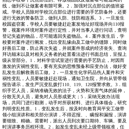
线，做到不让做案者有隙可乘。2．加强对沉点部位的值班鉴
戒。学校人员除对学校沉点部位进行需要的手艺防备外，还要
进行无效的警备防卫，做到人防、技防相连系。3．一旦发生
校园盗窃案，学校人员要敏捷赶赴案发地址好现场并向110报
警，视案件环境对案件进行定性，并对当事人进行问话，查明
登记失盗的物品，尽可能逃回失盗物品。4．案件发生后，学
校要对案件进行阐发，找出变乱缘由及工做中的缝隙，同时做
好善后工做，防止再次失盗，并就案件形成的经济丧失、查询
拜访颠末以及对相关义务者的处置看法进行书面总结，呈报上
级从管部分。1．对科学尝试室进行需要的手艺防止，对因而
激发的灾祸性变乱，要有充实的思惟预备和应变办法，做好变
乱发生后解救善后工做。2．一旦发生化学药品伤人案件和灾
祸性变乱，人员要敏捷赶赴现场，通知卫生院，并向从管带领
报告请示，发生严沉变乱拨打110、119、120报警求救。3．组
织手艺人员，采纳准确无效的法子，火势和无害气体的延伸，
分散无关人员，避免对人员形成更大；5．采纳无效办法现
场，共同门进行勘测，动手对所获材料、进行具体领会，研究
判明变乱性质。1．变乱发生后，按及时向教育局平安工做带
领小组演讲和相关部分演讲，不得迟报、、瞒报和漏报，演讲
要细致、精确。需要时，派出人员到次要口期待、车辆。要及
时演讲事务历程环境。2．如发生变乱未经上级带领核准，任