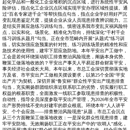
起化学品和一般化工企业堆积的沉点区域，进行系统性平安风
险评估，指点化工企业沉点区域实现平安办理区域性提拔。通
过“百名专家进千企”等帮扶指点勾当，指点企业学好用好严沉
变乱现患鉴定尺度，提拔企业从业人员现患排查辨识能力。三
是结实开展应急练习训练勾当。慎密连系我市变乱灾祸风险特
点，以实和化、场景化、精准化为导向，持续深化“千村千企
练习训练从题月”勾当。正在全市范畴内开展“从题式”练习训
练，切实加强应急预案的针对性、练习训练场景的精准性和应
急技术的使用性，建牢下层应急防地。本年平安出产工做中，
工会是若何环绕策动职工排查整治风险现患，阐扬本身劣势、
鞭策工做落地收效的？平安出产事关人平易近群命财富平安，
事关经济社会成长大局。本年以来，市总工会深切贯彻落实地
方及省、市平安出产工做相关摆设要求，以第25个全国“平安
出产月”为契机，深切开展“鲁安杯”群众性平安出产现患排查
勾当，充实阐扬群团组织亲近联系职工的劣势，切实履行职工
权益的根基职责，全面激发一线职工参取现患排查的积极性、
自动性，指导全员深度参取平安出产管理，为2026年全市平安
出产形势持续不变向好建牢的群众根底。环绕本年“人人讲平
安、个个会应急——排查整治风险现患”从题，市总工会沉点
从三个方面鞭策工做落地收效：一是深化群众性现患排查，建
牢平安防地。无效阐扬职工正在平安出产中的“吹哨人”感化，
深切开展“鲁安杯”群众性平安出产现患排查勾当，结合应急等