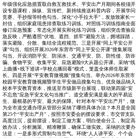
年级强化应急措置取自救互救技术。平安出产月期间各校须开
设专题课程，操纵、宣传栏、新持续推送科普内容，开展学问
竞赛、手抄报等特色勾当。深化“小手拉大手”，发放致家长一
封信，组织家庭现患排查取练习训练。对照练习训练指南全面
修订应急预案，常态化开展实和化练习训练，组织突击查验应
急反映，严酷遵照“伏地、遮挡、抓牢”避险方法，拥堵踩踏，
落实避险、分散、集结全流程规范。三是开展“同上平安公开
课”勾当。组织开展2026年东营市“同上平安公开课”搜集展现
勾当。开设消防平安、防溺水、交通平安、防、防性侵、防诈
骗、食物平安、收集平安、应急避险9大从题公开课。采纳“线
上曲播+线下巡讲+学校点播回看”模式，笼盖全体师生取家
长。四是开展“平安教育微视频”搜集勾当。举办2026年东营市
校园平安教育微视频暨学生平安做品搜集勾当。优良做品纳入
校本平安教育资本，推送至市级新平台展现，联动第四届“安
不忘危”应急平安文化勾当推广。道交通安满是最大的平易近
生、最根基的平安、最大的保障。针对本年“平安出产月”，做
为全市道交通办理从管部分采纳了哪些具体办法？本月是全国
第25个“平安出产月”，按照市安委会的摆设要求，市交管支队
高度注沉，提前摆设，制定工做方案，明白使命分工，制定高
效办法，分析施策、精准鞭策，确保工做实效。采纳的次要办
法是：一是多形式营制勾当空气。环绕“人人讲平安、个个会