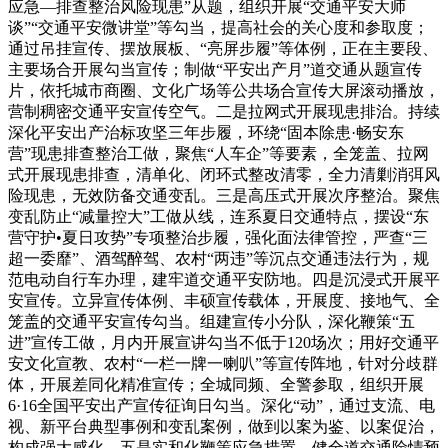
应急—排查整治风险现患”从题，组织开展“交通平安大师
谈”“交通平安微讲堂”等勾当，提高社会的关心度和参取度；
通过吊挂宣传、摆放展板、“亮屏步履”等体例，正在主要段、
主要场合开展勾当宣传；制做“平安出产月”道交通从题宣传
片，依托城市商圈、文化广场等公共场合宣传大屏滚动播放，
营制稠密交通平安宣传空气。二是拉网式开展现患排治。持续
深化平安出产治标攻坚三年步履，环绕“固本除患·畅安东
营”现患排查整治工做，聚焦“人车企”等要素，全笼盖、拉网
式开展现患排查，清单化、闭环式整改清零，全力清剿消弭风
险现患，无效防备交通变乱。三是高压式开展次序整治。聚焦
变乱防止“减量控大”工做从线，连系夏日交通特点，摆设“东
营守护•夏日攻势”专项整治步履，强化面法律管控，严查“三
超一委靡”、酒驾醉驾、农村“两违”等沉点交通违法行为，规
范电动自行车办理，建牢道交通平安防地。四是沉浸式开展平
安宣传。立异宣传体例、丰硕宣传载体，开展度、接地气、全
笼盖的交通平安宣传勾当。组建宣传小分队，深化鞭策“五
进”宣传工做，月内开展宣讲勾当不低于120场次；用好交通平
安文化宣教、农村“一栏一牌一喇叭”等宣传阵地，针对分歧群
体，开展差同化精准宣传；全城同频、全警参取，组织开展
6·16全国平安出产宣传征询日勾当。深化“动”，通过支流、电
视、新平台典型事例和变乱案例，做到以案为鉴、以案促治，
构成强大感化。五是实和化鞭策应急措置。健全道交通险情预