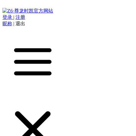
登录
|
注册
昵称
|
退出