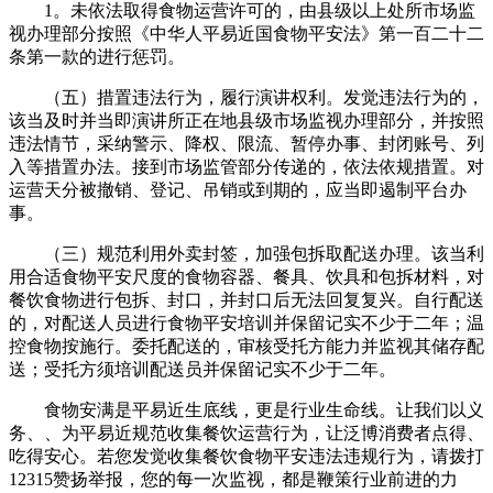
1。未依法取得食物运营许可的，由县级以上处所市场监
视办理部分按照《中华人平易近国食物平安法》第一百二十二
条第一款的进行惩罚。
（五）措置违法行为，履行演讲权利。发觉违法行为的，
该当及时并当即演讲所正在地县级市场监视办理部分，并按照
违法情节，采纳警示、降权、限流、暂停办事、封闭账号、列
入等措置办法。接到市场监管部分传递的，依法依规措置。对
运营天分被撤销、登记、吊销或到期的，应当即遏制平台办
事。
（三）规范利用外卖封签，加强包拆取配送办理。该当利
用合适食物平安尺度的食物容器、餐具、饮具和包拆材料，对
餐饮食物进行包拆、封口，并封口后无法回复复兴。自行配送
的，对配送人员进行食物平安培训并保留记实不少于二年；温
控食物按施行。委托配送的，审核受托方能力并监视其储存配
送；受托方须培训配送员并保留记实不少于二年。
食物安满是平易近生底线，更是行业生命线。让我们以义
务、、为平易近规范收集餐饮运营行为，让泛博消费者点得、
吃得安心。若您发觉收集餐饮食物平安违法违规行为，请拨打
12315赞扬举报，您的每一次监视，都是鞭策行业前进的力