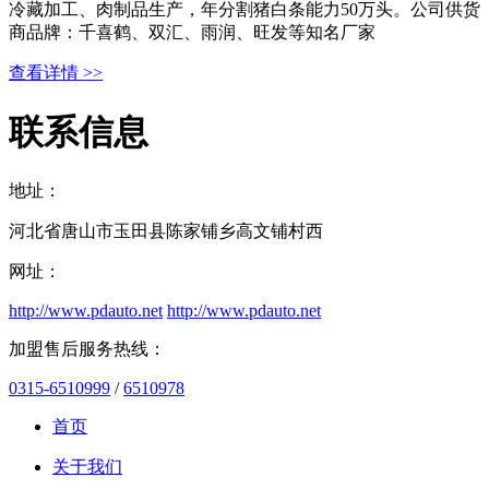
冷藏加工、肉制品生产，年分割猪白条能力50万头。公司供货
商品牌：千喜鹤、双汇、雨润、旺发等知名厂家
查看详情 >>
联系信息
地址：
河北省唐山市玉田县陈家铺乡高文铺村西
网址：
http://www.pdauto.net
http://www.pdauto.net
加盟售后服务热线：
0315-6510999
/
6510978
首页
关于我们