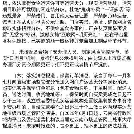
店，依法取得食物运营许可等运营天分，现实运营地址、运营
项目取许可载明内容连结分歧。杜绝“鬼魂外卖”“一证多店”等
违规景象，严禁借用、冒用他人运营证照，严禁超范畴运营。
该当正在从页面显著公示证照、门店实景、地址，确保网店名
称取实体招牌分歧。不供给堂食办事的，正在从页面显著设
置“无堂食”标识。激励实施“互联网+明厨亮灶”，正在平台显
著标识链接，已实施的须一般运转并笼盖加工制做环节环节。
1。未按配备食物平安办理人员、制定风险管控清单、落
实“日周月”机制、履行消息公示权利的，由县级以上市场监视
办理部分责令期限更正；拒不更正或者情节严沉的。
（六）落实消息报送，保留订单消息。该当于每年一月和
七月向省级市场监管部分报送入网商户运营天分等身份消息。
照实记实并保留订单消息（包罗食物名称、下单时间、配送人
员、送达时间、收货地址等），保留时间自买卖完成之日起不
少于三年。设立或者委托现实运营机构处置收集餐饮办事食物
平安办理的，自设立或委托之日起三十个工做日内向现实运营
地省级市场监管部分演讲。自2026年6月1日起，云南省行政区
域内平台及委托运营机构该当通过云南市场监管网上处事大厅
报送消息；未按时报送的，责令更正，拒不更正的依法处置。