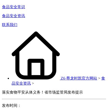
食品安全常识
食品安全资讯
联系我们
Z6·尊龙时凯官方网站
>
食
品安全资讯
>
落实食物平安从体义务！省市场监管局发布提示
发布时间：