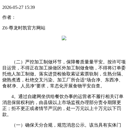
2026-05-27 15:39
作者：
Z6·尊龙时凯官方网站
（二）严控加工制做环节，保障餐质量量平安。按许可项
目运营，不得正在加工操做区外加工制做食物，不得将订单委
托他人加工制做。落实进货检验取索证索票轨制，生熟分隔、
烧熟煮透，杜绝交叉污染。加工厂所合适“场合净、东西净、
食材净、人员净”要求，常态化开展食物平安自查。
4。通过自建网坐供给餐饮办事的运营者不履行相关订单
消息保留权利的，由县级以上市场监视办理部分责令期限更
正；拒不更正或者情节严沉的，处一万元以上十万元以下罚
款。
（一）确保天分合规，规范消息公示。该当具有实体门