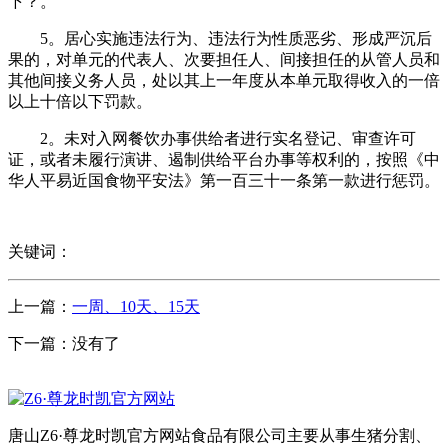
下？。
5。居心实施违法行为、违法行为性质恶劣、形成严沉后
果的，对单元的代表人、次要担任人、间接担任的从管人员和
其他间接义务人员，处以其上一年度从本单元取得收入的一倍
以上十倍以下罚款。
2。未对入网餐饮办事供给者进行实名登记、审查许可
证，或者未履行演讲、遏制供给平台办事等权利的，按照《中
华人平易近国食物平安法》第一百三十一条第一款进行惩罚。
关键词：
上一篇：
一周、10天、15天
下一篇：没有了
唐山Z6·尊龙时凯官方网站食品有限公司主要从事生猪分割、