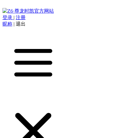
登录
|
注册
昵称
|
退出