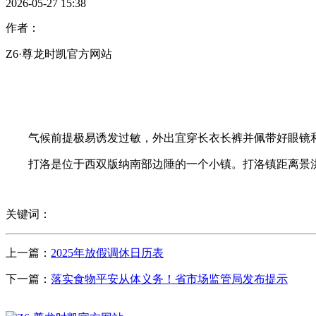
2026-05-27 15:38
作者：
Z6·尊龙时凯官方网站
气候前提极易诱发过敏，外出宜穿长衣长裤并佩带好眼镜和
打洛是位于西双版纳南部边陲的一个小镇。打洛镇距离景洪市
关键词：
上一篇：
2025年放假调休日历表
下一篇：
落实食物平安从体义务！省市场监管局发布提示