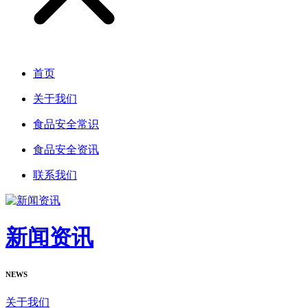
首页
关于我们
食品安全常识
食品安全资讯
联系我们
新闻资讯
NEWS
关于我们