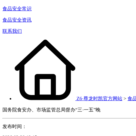
食品安全常识
食品安全资讯
联系我们
Z6·尊龙时凯官方网站
>
食
国务院食安办、市场监管总局督办“三·一五”晚
发布时间：