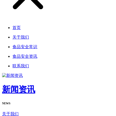
首页
关于我们
食品安全常识
食品安全资讯
联系我们
新闻资讯
NEWS
关于我们