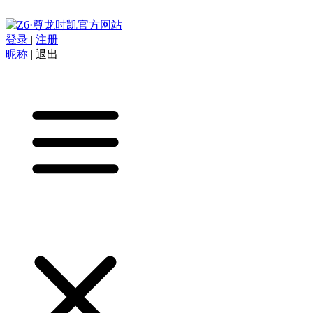
登录
|
注册
昵称
|
退出