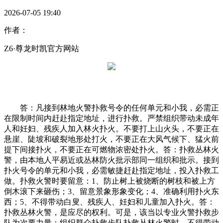
2026-07-05 19:40
作者：
Z6·尊龙时凯官方网站
答：凡接到林地火警扑救号令的任何单元和小我，必需正
在限制时间内赶赴指定地址，进行扑救。严禁组织带动未成年
人和妊妇、残疾人加入林火扑火。不要打上山火头，不要正在
悬崖、陡坡和破裂地形处打火，不要正在大风气候下、猛火前
提下间接扑火，不要正在可燃物浓密处扑火。答：扑救丛林火
警，由本地人平易近或丛林防火批示部同一组织和批示。接到
扑火号令的单元和小我，必需敏捷赶赴指定地址，投入扑救工
做。扑救火警时要留意：1、防止树上被烧断的树枝和被上方
倒木滚下来砸伤；3、留意景象形象变化；4、准确利用扑火东
西；5、不得带动白叟、残疾人、妊妇和儿童加入扑火。答：
扑救丛林火警，是应尽的权利。可是，该当以专业火警扑救步
队为次要力量；组织群众扑救步队扑救丛林火警时，不得带动