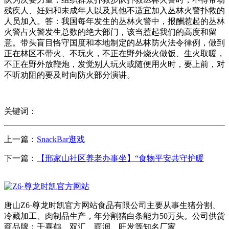
残疾人、妊妇和未成年人以及其他不适宜加入丛林火警扑救的
人员加入。答：我国每年发生的丛林火警中，报酬惹起的丛林
火警占火警发生总数的绝大部门，该当惹起我们的高度和留
意。带头盲目恪守国度和本地制定的丛林防火法令律例，做到
正在林区不带火、不玩火，不正在野外烧火做饭、生火取暖，
不正在野外放鞭炮，发觉别人玩火或随便用火时，要上前，对
不听劝阻的要及时向防火部分演讲。
关键词：
上一篇：
SnackBar逛戏
下一篇：
【邢家山社区养老办事坐】“食物平安共守护暖
唐山Z6·尊龙时凯官方网站食品有限公司主要从事生猪分割、
冷藏加工、肉制品生产，年分割猪白条能力50万头。公司供货
商品牌：千喜鹤、双汇、雨润、旺发等知名厂家