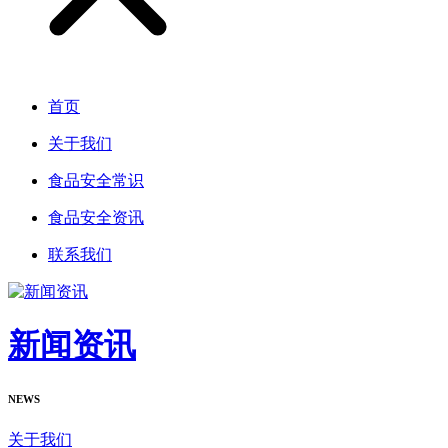
首页
关于我们
食品安全常识
食品安全资讯
联系我们
新闻资讯
NEWS
关于我们