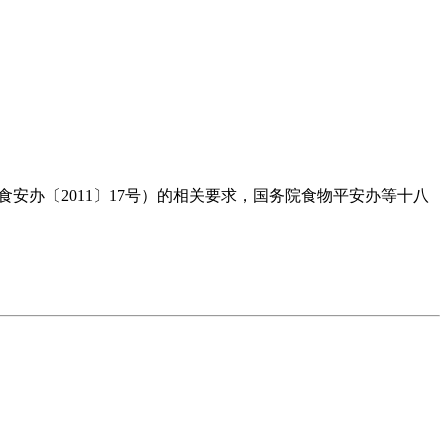
食安办〔2011〕17号）的相关要求，国务院食物平安办等十八