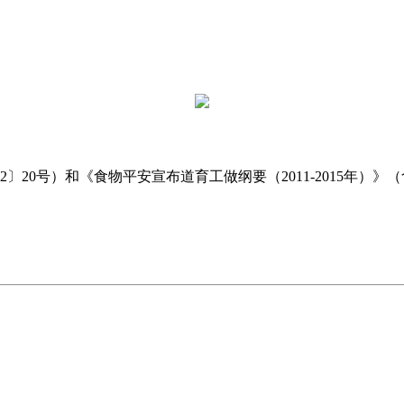
0号）和《食物平安宣布道育工做纲要（2011-2015年）》（