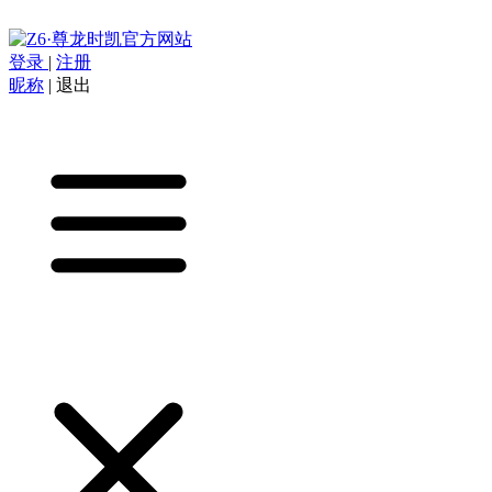
登录
|
注册
昵称
|
退出