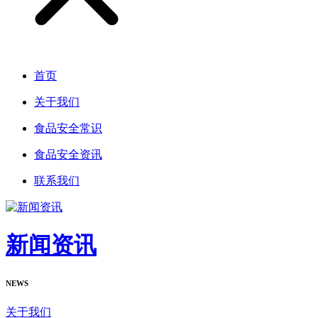
首页
关于我们
食品安全常识
食品安全资讯
联系我们
新闻资讯
NEWS
关于我们