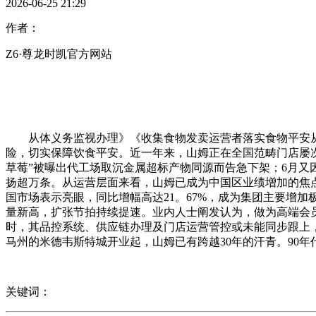
2026-06-25 21:29
作者：
Z6·尊龙时凯官方网站
从体义务监视办理》《收集食物发卖运营者落实食物平安从
险，切实保障饮食平安。近一年来，山姆正在全国范畴门店屡次因食物
草莓”被曝出代工场取沉金属超标产物同源而告急下架；6月
扬超万条。从运营层面来看，山姆已成为中国区业绩增加的焦点支柱。
国市场表示亮眼，同比增幅高达21。67%，成为集团主要增加
量新高，扩张节拍持续提速。业内人士阐发认为，做为高端会
时，其品控系统、供应链办理及门店运营管控或未能同步跟上，
马州的米德韦斯特城开业起，山姆已有跨越30年的汗青。90
关键词：