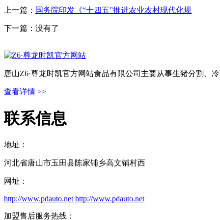
上一篇：
国务院印发《“十四五”推进农业农村现代化规
下一篇：没有了
唐山Z6·尊龙时凯官方网站食品有限公司主要从事生猪分割、
查看详情 >>
联系信息
地址：
河北省唐山市玉田县陈家铺乡高文铺村西
网址：
http://www.pdauto.net
http://www.pdauto.net
加盟售后服务热线：