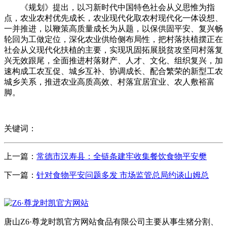
《规划》提出，以习新时代中国特色社会从义思惟为指
点，农业农村优先成长，农业现代化取农村现代化一体设想、
一并推进，以鞭策高质量成长为从题，以保供固平安、复兴畅
轮回为工做定位，深化农业供给侧布局性，把村落扶植摆正在
社会从义现代化扶植的主要，实现巩固拓展脱贫攻坚同村落复
兴无效跟尾，全面推进村落财产、人才、文化、组织复兴，加
速构成工农互促、城乡互补、协调成长、配合繁荣的新型工农
城乡关系，推进农业高质高效、村落宜居宜业、农人敷裕富
脚。
关键词：
上一篇：
常德市汉寿县：全链条建牢收集餐饮食物平安樊
下一篇：
针对食物平安问题多发 市场监管总局约谈山姆总
唐山Z6·尊龙时凯官方网站食品有限公司主要从事生猪分割、