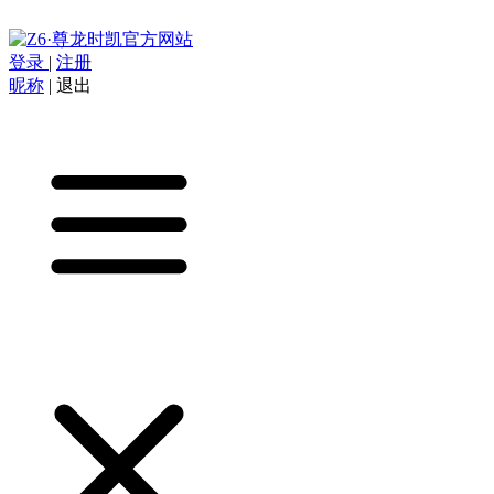
登录
|
注册
昵称
|
退出