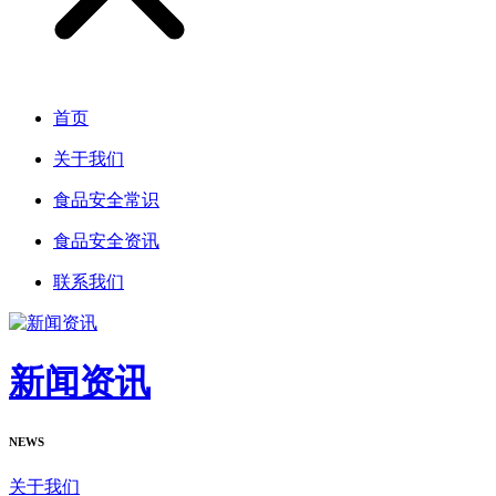
首页
关于我们
食品安全常识
食品安全资讯
联系我们
新闻资讯
NEWS
关于我们