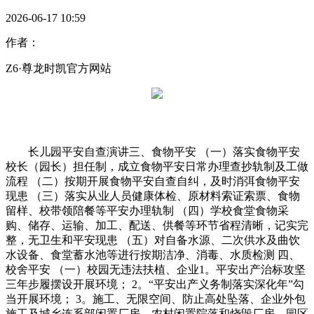
2026-06-17 10:59
作者：
Z6·尊龙时凯官方网站
长儿园平安自查演讲三、食物平安 （一）落实食物平安
校长（园长）担任制，成立食物平安日常办理查抄轨制及工做
流程 （二）按期开展食物平安自查自纠，及时消弭食物平安
现患 （三）落实从业人员健康体检、原材料索证索票、食物
留样、校带领陪餐等平安办理轨制 （四）学校食堂食物采
购、储存、运输、加工、配送、供餐等环节省程清晰，记实完
整，无卫生和平安现患 （五）对自备水源、二次供水及曲饮
水设备、食堂蓄水池等进行按期洁净、消毒、水质检测 四、
校舍平安 （一）校园无违法扶植、企业1。平安出产治标攻坚
三年步履摆设开展环境； 2。“平安出产义务制落实深化年”勾
当开展环境； 3。施工、无限空间、防止高处坠落、企业外包
施工及城乡连系部闲置厂房、农村闲置院落和烧毁厂房、园区