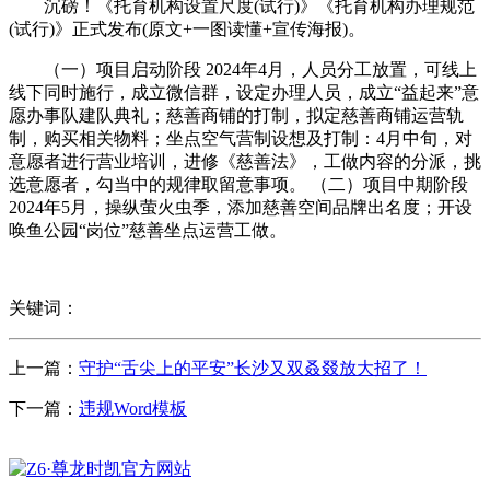
沉磅！《托育机构设置尺度(试行)》《托育机构办理规范
(试行)》正式发布(原文+一图读懂+宣传海报)。
（一）项目启动阶段 2024年4月，人员分工放置，可线上
线下同时施行，成立微信群，设定办理人员，成立“益起来”意
愿办事队建队典礼；慈善商铺的打制，拟定慈善商铺运营轨
制，购买相关物料；坐点空气营制设想及打制：4月中旬，对
意愿者进行营业培训，进修《慈善法》，工做内容的分派，挑
选意愿者，勾当中的规律取留意事项。 （二）项目中期阶段
2024年5月，操纵萤火虫季，添加慈善空间品牌出名度；开设
唤鱼公园“岗位”慈善坐点运营工做。
关键词：
上一篇：
守护“舌尖上的平安”长沙又双叒叕放大招了！
下一篇：
违规Word模板