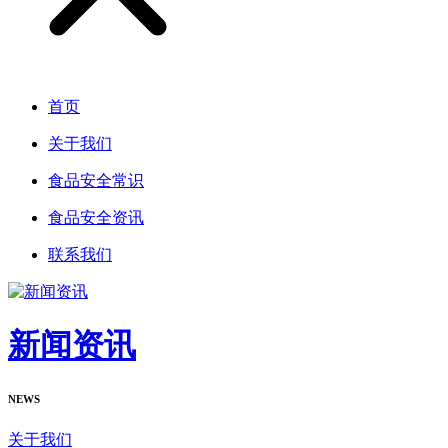
首页
关于我们
食品安全常识
食品安全资讯
联系我们
新闻资讯
NEWS
关于我们