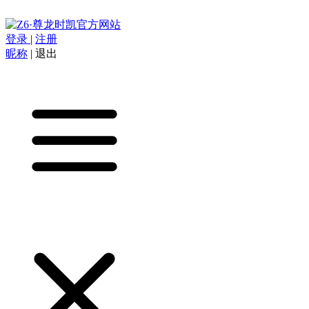
登录
|
注册
昵称
|
退出