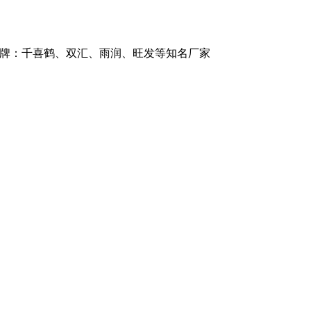
品牌：千喜鹤、双汇、雨润、旺发等知名厂家