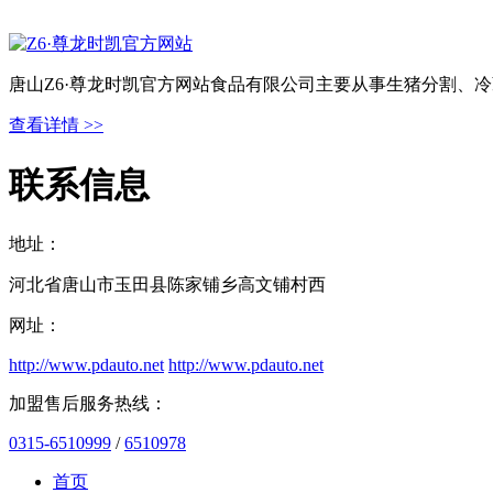
唐山Z6·尊龙时凯官方网站食品有限公司主要从事生猪分割、
查看详情 >>
联系信息
地址：
河北省唐山市玉田县陈家铺乡高文铺村西
网址：
http://www.pdauto.net
http://www.pdauto.net
加盟售后服务热线：
0315-6510999
/
6510978
首页