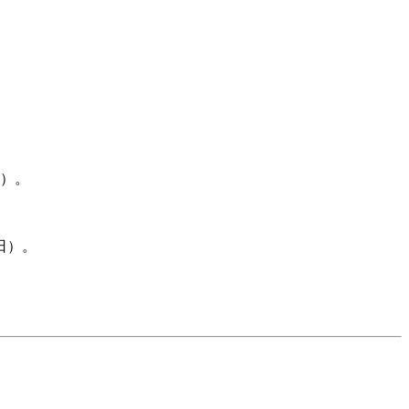
日）。
日）。