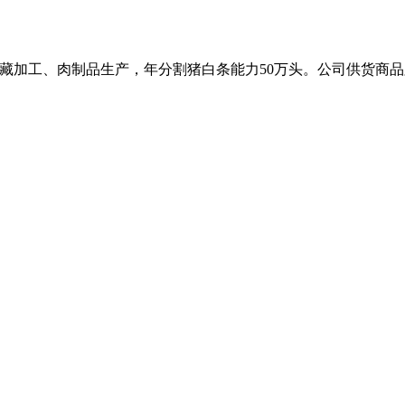
冷藏加工、肉制品生产，年分割猪白条能力50万头。公司供货商