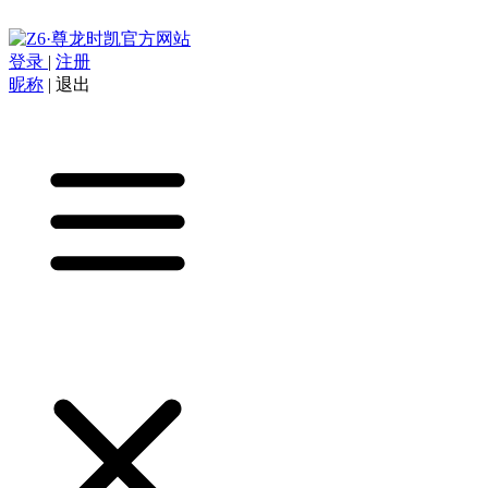
登录
|
注册
昵称
|
退出