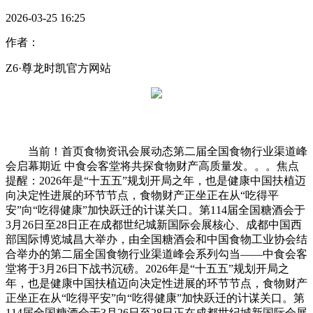
2026-03-25 16:25
作者：
Z6·尊龙时凯官方网站
当前！首页食物资讯会展动态第二届全国食物行业渠道峰
会启幕期近 中食会客堂将共探食物财产高质量发。。。焦点
提醒：2026年是“十五五”规划开局之年，也是健康中国扶植迈
向决定性进展的环节节点，食物财产正坐正在从“吃得平
安”向“吃得健康”加快跃迁的计谋关口。第114届全国糖酒会于
3月26日至28日正在成都世纪城新国际会展核心、成都中国西
部国际博览城昌大举办，由全国糖酒会和中国食物工业协会结
合举办的第二届全国食物行业渠道峰会系列勾当——中食会客
堂将于3月26日下战书沉磅。2026年是“十五五”规划开局之
年，也是健康中国扶植迈向决定性进展的环节节点，食物财产
正坐正在从“吃得平安”向“吃得健康”加快跃迁的计谋关口。第
114届全国糖酒会于3月26日至28日正在成都世纪城新国际会展