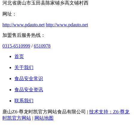
河北省唐山市玉田县陈家铺乡高文铺村西
网址：
http://www.pdauto.net
http://www.pdauto.net
加盟售后服务热线：
0315-6510999
/
6510978
首页
关于我们
食品安全常识
食品安全资讯
联系我们
唐山Z6·尊龙时凯官方网站食品有限公司 |
技术支持：Z6·尊龙
时凯官方网站
|
网站地图