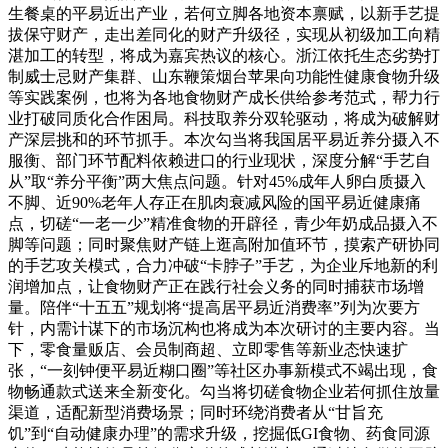
生餐桌的平易近出产业，若何立脚各地资本禀赋，以新手艺提
拔保守财产，走出差同化的财产升级径，实现从初级加工向精
湛加工的转型，将成为嘉宾热议的核心。浙江依托生态劣势打
制威士忌财产集群、山东鞭策烟台苹果向功能性健康食物升级
等实践案例，也将为各地食物财产成长供给参考范式，帮力行
业打破同质化合作困局。科技取养分双轮驱动，将成为破解财
产深层挑和的环节抓手。本次勾当将我国居平易近养分摄入不
服衡、部门环节配料依赖进口的行业现状，深度分解“手艺自
从”取“养分平衡”两大焦点问题。针对45%成年人卵白质摄入
不脚、近90%老年人存正在肌肉衰减风险的国平易近健康痛
点，切磋“一老一少”精准食物的开辟径，青少年奶成品摄入不
脚等问题；同时聚焦财产链上逛高附加值环节，摸索产研协同
的手艺攻关模式，合力冲破“卡脖子”手艺，为企业斥地新的利
润增加点，让食物财产正在践行社会义务的同时捕获市场增
量。陪伴“十五五”规划将“提高居平易近消费率”列为次要方
针，内需计谋下的市场沉构也将成为本次研讨的主要内容。当
下，零食量贩店、会员制商超、立即零售等新业态快速扩
张，“一刻钟便平易近糊口圈”等社区办事新模式不竭出现，食
物畅通款式送来全新变化。勾当将切磋食物企业若何抓住放量
渠道，适配新型消费场景；同时环绕消费者从“甘旨充
饥”到“自动健康办理”的需求升级，挖掘低GI食物、药食同源