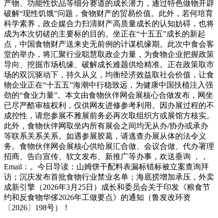
产物、功能性饮品等细分赛道的成长潜力，通过特色做物开辟
破解“现性饥饿”问题，食物财产的贸易价值。此外，若何培育
科学素养，政企媒合力扫清财产高质量成长的认知妨碍，也将
成为本次切磋的主要标的目的。坐正在“十五五”成长的新起
点，中国食物财产送来史无前例的计谋机缘期。此次中食会客
堂的举办，将汇聚行业聪慧取政企力量，为食物企业把握政策
导向、挖掘市场机缘、破解成长难题供给精准。正在政策取市
场的双沉驱动下，持久从义，均衡经济效益取社会价值，让食
物企业正在“十五五”海潮中行稳致远，为健康中国扶植注入强
劲的“食业力量”。本文由食物伙伴网会展核心合做发布，网坐
已尽严酷审核权利，仅供网友进修参考利用。因办展过程的不
成控性，请您参展不雅展前务必再次取组织方或展馆方核实。
此外，食物伙伴网取坐内所有展会之间均无从办/协办或承办
等联系关系关系。如遇参展胶葛，请逃查办展从体的法令义
务。食物伙伴网会展核心供给展汇合做、会议合做、代办署理
招商、告白宣传、软文发布、新推广等办事，欢送垂询 ，，
Email：。今日导读：山姆饼干配料表漏标错标被立案查询拜
访；沉庆发布首批食物行业禁业名单；海底捞增加承压，外卖
成新引擎（2026年3月25日）成长和委员会关于印发《粮食节
约和反食物华侈2026年工做要点》的通知（鲁发改环资
〔2026〕198号）！