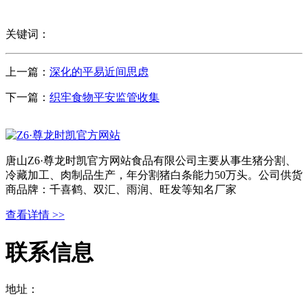
关键词：
上一篇：
深化的平易近间思虑
下一篇：
织牢食物平安监管收集
唐山Z6·尊龙时凯官方网站食品有限公司主要从事生猪分割、
冷藏加工、肉制品生产，年分割猪白条能力50万头。公司供货
商品牌：千喜鹤、双汇、雨润、旺发等知名厂家
查看详情 >>
联系信息
地址：