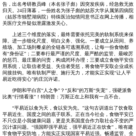
告，出名考研教员峰（本名张子彪）因突发疾病，经急救无效
归天。24日薄暮，一份姓名为张子彪的姑苏大学从属第四病院
（姑苏市独墅湖病院）特殊医治知情同意书正在网上传播，相
关医疗文件疑似泄露激发关心。
上述三个维度的落实，最终需要依托完美的轨制系统来保
障。进一步细化尺度、明白义务、强化。一要成立从田间、养
殖场、加工场到餐桌的全链条可逃溯系统，让每一份食物都
有“身份证”；二要奉行最严谨的尺度、最严酷的监管、最峻厉
的惩罚、最庄重的问责，构成闭环办理；三要成立食物平安信
用系统，让取信者受益、失信者受惩，将食物平安取企业成长
间接挂钩。唯有轨制严密、施行无力，才能实正实现“让人平
易近吃得安心”的庄沉许诺。
伊朗和平白宫“人之争”？“反和”的万斯“失宠”，强硬派鲁
比奥“行情看涨”！特朗普：万斯正在上和我有一点不合。
“平易近以食为天，食以安为先。”这句古训道出了饮食取
平易近生、国度之间的底子联系。正在当今社会，食物平安已
不只仅是小我健康问题，更是关系国度合作力取社会不变的严
沉计谋问题。“强国即强平易近，强平易近正在饮食”，唯有建
牢食物平安防地，方能实正实现国富平易近强。畅通监管、全