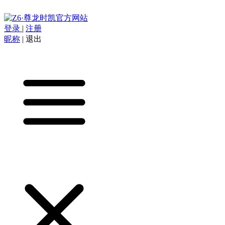
登录
|
注册
昵称
|
退出