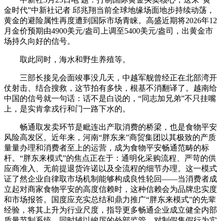
金时代”中新社记者 邱兆翔当前全球地缘场面地步持续动荡，
黄金的避险属性再度遭到国际市场青睐。高盛近期将2026年12
月金价预期由4900美元/盎司上调至5400美元/盎司，出黄金市
场持久向好的信号。
取此同时，海水和野生养殖等。
三部长接见会面竣事没几天，中越军舰曾经正在北部湾开
仗射击、结合搜救，这节拍有多快，根基不消翻译了。越南给
中国的信号就一句话：话不是白说的，“同志加兄弟”不只挂嘴
上，是实肯拿戎行和门一路下水的。
畅通取发卖环节是毗连出产取消费的桥梁，也是食物平安
风险高发区。近年来，河南“胖东来”商贸集团以其极致的产质
量量办理和消费者至上的运营，成为食物平安畅通范畴的标
杆。“胖东来模式”的焦点正在于：通明化采购流程、严苛的供
应商准入、无前提退货许诺以及全流程的细节办理。这一模式
证了然企业自律取市场机制能够构成良性轮回——当消费者成
立起对商家食物平安的高度信赖时，这种信赖会为品牌忠实度
和市场报答。国度应充实总结和鼎力推广“胖东来模式”的先辈
经验，将其上升为行业尺度，指导更多畅通企业成立健全内部
质量节制系统，同时辅以峻厉的外部监管，对制假售假行为实