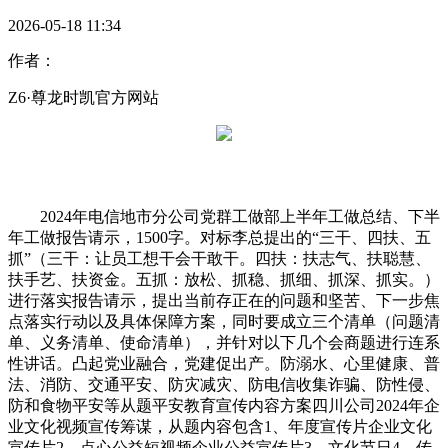
2026-05-18 11:34
作者：
Z6·尊龙时凯官方网站
2024年电信地市分公司党群工做部上半年工做总结、下半
年工做报告请示，1500字。对标李总提出的“三干、四扶、五
抓”（三干：让员工想干会干敢干。四扶：扶志气、扶聪慧、
扶手艺、扶资金。五抓：放松、抓稳、抓细、抓深、抓实。）
进行落实报告请示，提出当前存正在的问题和坚苦、下一步焦
点落实行动以及具体保障方案，同时要成立三个清单（问题清
单、义务清单、使命清单），并针对以下几个会商题进行连系
性讲话。凸起党业融合，党建促出产。防溺水、心里健康、普
法、消防、交通平安、防灾减灾、防电信收集诈骗、防性侵、
防和食物平安等从题平安教育宣传内容方案四川公司2024年企
业文化视频宣传筹谋，从题内容包含1、年度宣传片企业文化
宣传片2、点心公益短视频企业公益宣传片3、文化节日4、传