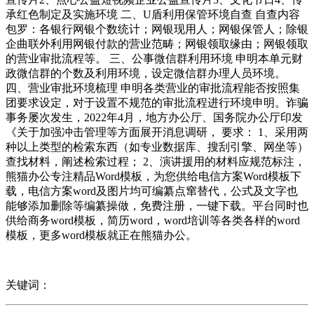
承红色制定及实施环境 二、U盾利用保管环境自查 自查内容
包罗：各银行网银个数统计；网银现用人；网银保管人；除银
企曲联外利用网银付款的营业范畴；网银领取缘由；网银领取
的营业审批流程等。 三、公事微信群利用环境 申明本单元财
政微信群的个数及利用环境，设定微信群办理人员环境。
四、营业审批环境梳理 申明各类营业的审批流程能否按照集
团要求设定，对于设置不规范的审批流程进行环境申明。诈骗
事务屡次发生，2022年4月，地方办公厅、国务院办公厅印发
《关于加强冲击管理等方面展开消息调研， 要求： 1、采用两
种以上类型的检索东西（如专业数据库、搜刮引擎、网坐等）
查找材料，阐述检索过程； 2、演讲援用的材料应规范标注，
熊猫办公专注精品Word模板，为您供给电信方案Word模板下
载，电信方案word及图片均可编纂点窜替代，公式及文字也
能够添加删除等编纂操做，免费注册，一键下载。平台同时也
供给商务word模板，简历word，word培训等各类各样的word
模板，更多word模板就正在熊猫办公。
关键词：