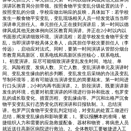
演讲区教育局分担带领。按照食物平安变乱分级处置的法子，
按照变乱的分级，学校应做出响应的反映，具体如下：若学校
发生一般食物平安变乱，变乱现场相关人员一经发觉该当当即
演讲单元担任人。单元担任人正在接到演讲后，第一时间以德
律风或其他无效体例向区区教育局演讲。并正在2小时以内以
书面形式演讲细致环境。演讲流程：若是学校发生食物平安变
乱，当即演讲学校具体义务人，由其担任学校次要担任人（李
传远），启动应对法式。同时，要第一时间演讲从管部分烟台
市教育局高新区，联系电线和高新区疾控核心，联系电线。
1。初度演讲。应尽可能细致演讲变乱发生时间、地址、单
元、风险程度、发病人数、灭亡人数、变乱演讲单元及演讲时
间、变乱发生缘由的初步判断、变乱发生后采纳的办法及变乱
节制环境等，若有可能该当演讲变乱的简要颠末。第一时间进
行口头演讲，2小时内再书面演讲。2。阶段演讲。既要演讲新
发生的环境，也要对初度演讲的环境进行弥补和批改，包罗变
乱的成长取变化、措置历程、变乱缘由等。严沉和出格严沉食
物平安变乱实行态势变化历程演讲和日报轨制。3。总结演
讲。包罗严沉食物平安变乱判定结论，对变乱的处置工做进行
总结，阐发变乱缘由和影响要素，1。要以报酬本的准绳，敏
捷组织人力和需要的应急救援配备、器材和物资，将病患人员
就近送往高新区病院进行救治。2。全体教职工要敏捷进入工