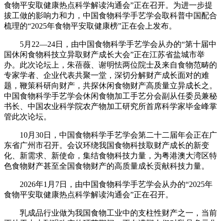
食物平安取健康热点科学解读沟通会”正在召开。为进一步提
拔工做的影响力和力，中国食物科学手艺学会取科普中国配合
梳理的“2025年食物平安取健康榜”正在会上发布。
5月22—24日，由中国食物科学手艺学会从办的“第十届中
国休闲食物科技立异取财产成长大会”正在江苏省盐城市举
办。此次论坛上，朱蓓薇、谢明怯两位院士及来自食物范畴的
专家学者、企业代表共聚一堂，深切分解财产成长面对的难
题，鞭策科研向财产，共探休闲食物财产高质量立异成长之。
中国食物科学手艺学会休闲食物加工手艺分会副从任委员兼秘
书长、中国农业科学院农产物加工研究所首席科学家毕金峰掌
管此次论坛。
10月30日，中国食物科学手艺学会第二十二届年会正在广
东省广州市召开。会议环绕我国食物科技取财产成长的新变
化、新需求、新使命，集结食物科技力量，为粤港澳大湾区特
色食物财产甚至全国食物财产的高质量成长贡献科技力量。
2026年1月7日，由中国食物科学手艺学会从办的“2025年
食物平安取健康热点科学解读沟通会”正在召开。
乳成品行业做为我国食物工业中的支柱性财产之一，当前