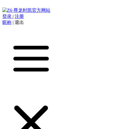
登录
|
注册
昵称
|
退出