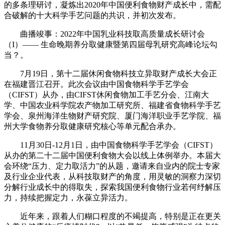
的多条理研讨，凝炼出2020年中国便利食物财产成长中，需配
合破解的十大科学手艺问题的共识，并初次发布。
曲播竣事：2022年中国乳业科技取高质量成长研讨会
（I）—— 生命晚期养分取健康暨第四届母乳研究高峰论坛勾
当？。
7月19日，第十二届休闲食物科技立异取财产成长大会正
在福建晋江召开。此次会议由中国食物科学手艺学会
（CIFST）从办，由CIFST休闲食物加工手艺分会、江南大
学、中国农业科学院农产物加工研究所、福建省食物科学手艺
学会、泉州海洋生物财产研究院、厦门海洋职业手艺学院、福
州大学食物养分取健康研究核心等单元配合承办。
11月30日-12月1日，由中国食物科学手艺学会（CIFST）
从办的第二十二届中国便利食物大会以线上体例举办。本届大
会环绕“压力、定力取活力”的从题，邀请来自业内的院士专家
及行业企业代表，从科技取财产的角度，用灵敏的洞察力深切
分解行业成长中的得取失，探索我国便利食物行业若何纾解压
力，持续把握定力，永葆立异活力。
近年来，跟着人们糊口程度的不竭提高，特别是正在更关