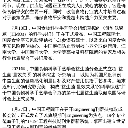
环节。现在，供应链问题正正在成为人们关心的核心，它是确
保食物平安的主要一环。同时，改善食物行业的人才培育过程
对于鞭策立异、确保食物平安和提超出跨越产力至关主要。
7月18日，中国食物科学手艺学会组织草拟的《母乳低聚
糖（HMOs）的科学共识》正在正式发布。中国工程院院士、
国度食物平安风险评估核心总参谋石院士，以及来自国度食物
平安风险评估核心、中国疾病防止节制核心养分取健康所、江
南大学、中国海洋大学、大学等高校及科研院所的专家及相关
行业代表配合了共识发布。
2021年，中国食物科学手艺学会益生菌分会正式立项“益
生菌‘量效关系’的科学综述”研究项目，以期为我国尺度律例
中益生菌的健康感化剂量目标及财产使用供给手艺参考。颠末
近8个月的研究取完美，构成“益生菌‘量效关系’的科学综述”并
于中国食物科学手艺学会举办的第十七届益生菌取健康国际研
讨会上正式发布。
1月27日，中国工程院正在召开Engineering刊群扶植取成
长会议，正式发布了以旗舰期刊Engineering为焦点、19个专业
范畴子刊的“1+19”工程科技期刊集群新系统，擘画出建立世界
一流工程科技期刊群的雄伟蓝图。